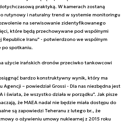
 dotychczasową praktyką. W kamerach zostaną
to rutynowy i naturalny trend w systemie monitoringu
pozwolenie na serwisowanie zidentyfikowanego
mięci, które będą przechowywane pod wspólnymi
ej Republice Iranu" - potwierdzono we wspólnym
 po spotkaniu.
a użycie irańskich dronów przeciwko tankowcowi
ię osiągnąć bardzo konstruktywny wynik, który ma
tu Agencji – powiedział Grossi - Dla nas niezbędna jest
 i świata, że wszystko działa w porządku". Jak pisze
naczają, że MAEA nadal nie będzie miała dostępu do
ualne są zapowiedzi Teheranu z lutego br., że
zmowy o ożywieniu umowy nuklearnej z 2015 roku