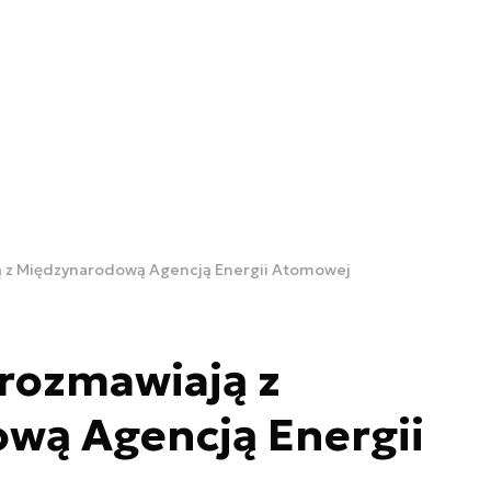
ą z Międzynarodową Agencją Energii Atomowej
rozmawiają z
wą Agencją Energii