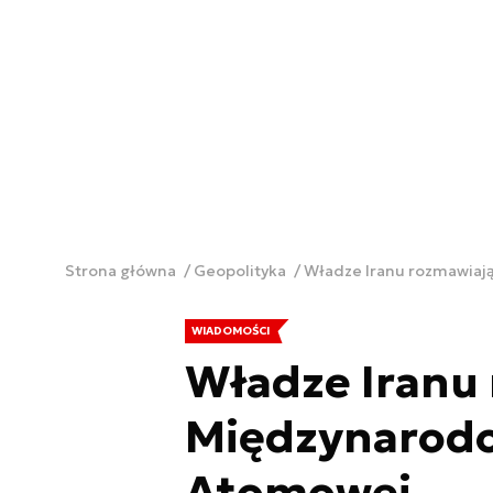
Strona główna
Geopolityka
Władze Iranu rozmawiaj
WIADOMOŚCI
Władze Iranu 
Międzynarodo
Atomowej