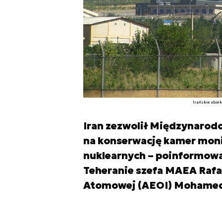
Irańskie obie
Iran zezwolił Międzynarod
na konserwację kamer moni
nuklearnych – poinformowa
Teheranie szefa MAEA Rafae
Atomowej (AEOI) Mohame