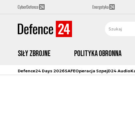
Siły zbrojne
Polityka obronna
Defence24 Days 2026
SAFE
Operacja Szpej
D24 Audio
K