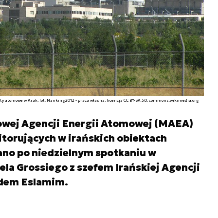
kty atomowe w Arak, fot. Nanking2012 - praca własna, licencja CC BY-SA 3.0, commons.wikimedia.org
owej Agencji Energii Atomowej (MAEA)
torujących w irańskich obiektach
no po niedzielnym spotkaniu w
la Grossiego z szefem Irańskiej Agencji
dem Eslamim.