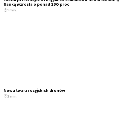
Liczba przechwyceń rosyjskich samolotów nad wschodnią
flanką wzrosła o ponad 250 proc
1 min.
Nowa twarz rosyjskich dronów
2 min.