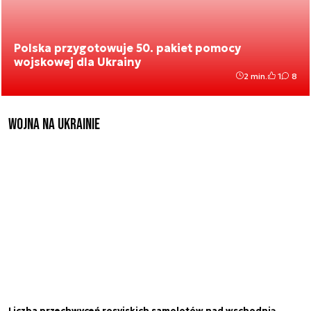
Polska przygotowuje 50. pakiet pomocy
wojskowej dla Ukrainy
2 min.
1
8
Wojna na Ukrainie