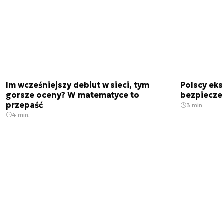
Im wcześniejszy debiut w sieci, tym
Polscy ek
gorsze oceny? W matematyce to
bezpiecze
przepaść
3 min.
4 min.