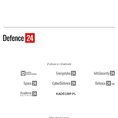
Zobacz również
KADECIRP.PL
Obserwuj nas