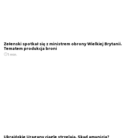
Zełenski spotkał się z ministrem obrony Wielkiej Brytanii.
Tematem produkcja broni
1 min.
Ukraińskie Uragany ciągle strzelają. Skąd amunicja?