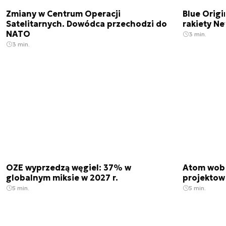
Zmiany w Centrum Operacji
Blue Origi
Satelitarnych. Dowódca przechodzi do
rakiety N
NATO
3 min.
3 min.
OZE wyprzedzą węgiel: 37% w
Atom wobe
globalnym miksie w 2027 r.
projektow
5 min.
5 min.