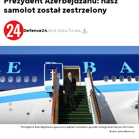
Prezydent Azerbejdżanu: nasz
samolot został zestrzelony
Defence24
29.12.2024
2 min.
Prezydent Azerbejdżanu opuszcza pokład samolotu pasażerskiego Azerbaijan Airlines.
Autor. president.az