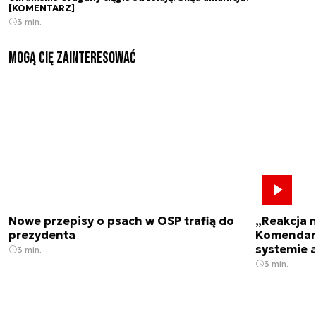
[KOMENTARZ]
3 min.
Mogą Cię zainteresować
Nowe przepisy o psach w OSP trafią do
„Reakcja 
prezydenta
Komendant
systemie 
3 min.
3 min.