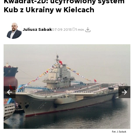
Kwadrat-2D: ucyfrowiony system
Kub z Ukrainy w Kielcach
Juliusz Sabak
07.09.2015
1 min.
Następny slajd
Poprzedni slajd
Fot. J.Sabak