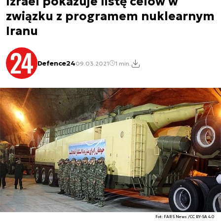
Izrael pokazuje listę celów w
związku z programem nuklearnym
Iranu
Defence24
09.03.2021
1 min.
Fot: FARS News /CC BY-SA 4.0