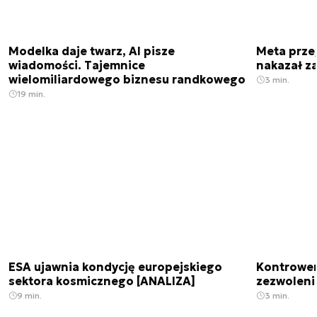
Modelka daje twarz, AI pisze
Meta prze
wiadomości. Tajemnice
nakazał z
wielomiliardowego biznesu randkowego
3 min.
19 min.
ESA ujawnia kondycję europejskiego
Kontrowers
sektora kosmicznego [ANALIZA]
zezwoleni
9 min.
3 min.