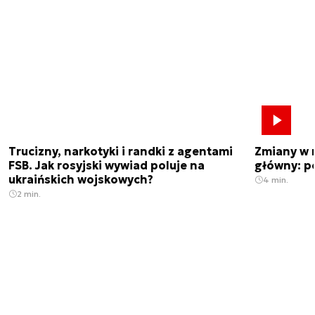
Trucizny, narkotyki i randki z agentami
Zmiany w 
FSB. Jak rosyjski wywiad poluje na
główny: p
ukraińskich wojskowych?
4 min.
2 min.