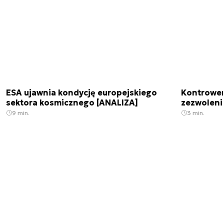
ESA ujawnia kondycję europejskiego
Kontrowers
sektora kosmicznego [ANALIZA]
zezwoleni
9 min.
3 min.