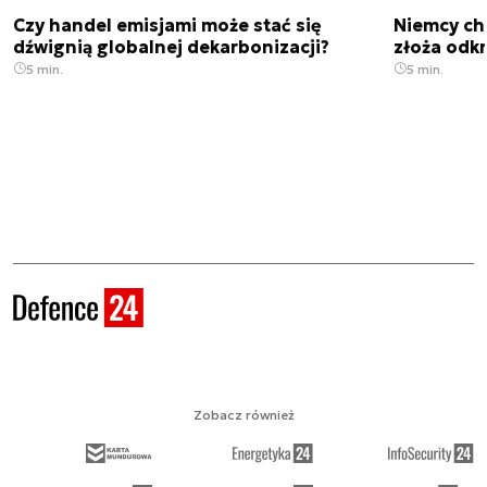
Czy handel emisjami może stać się
Niemcy ch
dźwignią globalnej dekarbonizacji?
złoża odk
5 min.
5 min.
Zobacz również