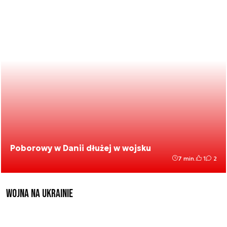
Poborowy w Danii dłużej w wojsku
7 min.
1
2
Wojna na Ukrainie