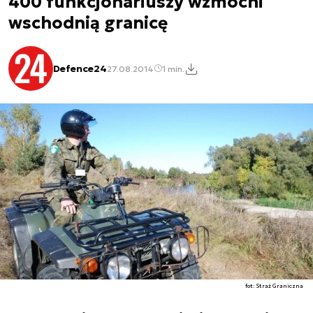
400 funkcjonariuszy wzmocni
wschodnią granicę
Defence24
27.08.2014
1 min.
fot: Straż Graniczna