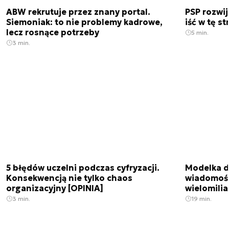
ABW rekrutuje przez znany portal.
PSP rozwi
Siemoniak: to nie problemy kadrowe,
iść w tę s
lecz rosnące potrzeby
5 min.
3 min.
5 błędów uczelni podczas cyfryzacji.
Modelka da
Konsekwencją nie tylko chaos
wiadomośc
organizacyjny [OPINIA]
wielomili
3 min.
19 min.