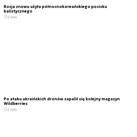
Rosja znowu użyła północnokoreańskiego pocisku
balistycznego
2 min.
Po ataku ukraińskich dronów zapalił się kolejny magazyn
Wildberries
2 min.