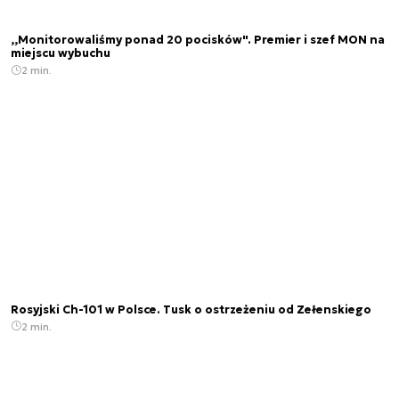
,,Monitorowaliśmy ponad 20 pocisków". Premier i szef MON na
miejscu wybuchu
2 min.
Rosyjski Ch-101 w Polsce. Tusk o ostrzeżeniu od Zełenskiego
2 min.