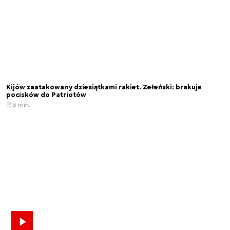
Kijów zaatakowany dziesiątkami rakiet. Zełeński: brakuje
pocisków do Patriotów
3 min.