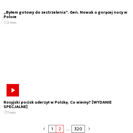
„Byłem gotowy do zestrzelenia”. Gen. Nowak o gorącej nocy w
Polsce
2 min.
Rosyjski pocisk uderzył w Polskę. Co wiemy? [WYDANIE
SPECJALNE]
1 min.
1
2
...
320