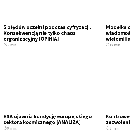
5 błędów uczelni podczas cyfryzacji.
Modelka da
Konsekwencją nie tylko chaos
wiadomośc
organizacyjny [OPINIA]
wielomili
3 min.
19 min.
ESA ujawnia kondycję europejskiego
Kontrowers
sektora kosmicznego [ANALIZA]
zezwoleni
9 min.
3 min.