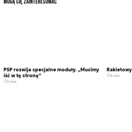
Mogą Cię zainteresować
PSP rozwija specjalne moduły. „Musimy
Rakietowy 
iść w tę stronę”
9 min.
5 min.