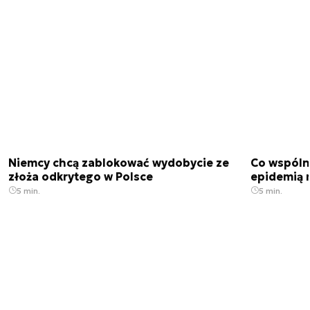
Niemcy chcą zablokować wydobycie ze
Co wspóln
złoża odkrytego w Polsce
epidemią m
5 min.
5 min.