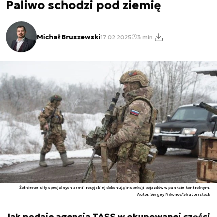
Paliwo schodzi pod ziemię
Michał Bruszewski
17.02.2025
3 min.
Żołnierze siły specjalnych armii rosyjskiej dokonują inspekcji pojazdów w punkcie kontrolnym.
Autor. Sergey Nikonov/Shutterstock
Jak podaje agencja TASS w okupowanej części