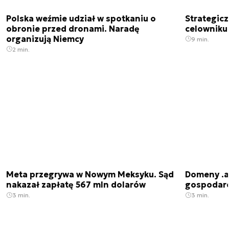
Polska weźmie udział w spotkaniu o
Strategic
obronie przed dronami. Naradę
celowniku 
organizują Niemcy
9 min.
2 min.
Meta przegrywa w Nowym Meksyku. Sąd
Domeny .ai
nakazał zapłatę 567 mln dolarów
gospodarek
3 min.
3 min.