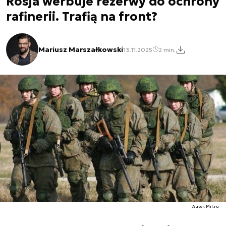
Rosja werbuje rezerwy do ochrony
rafinerii. Trafią na front?
Mariusz Marszałkowski
13.11.2025
2 min.
Autor. Mil.ru