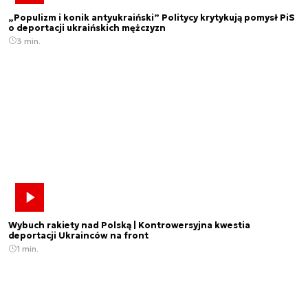
„Populizm i konik antyukraiński” Politycy krytykują pomysł PiS
o deportacji ukraińskich mężczyzn
3 min.
Wybuch rakiety nad Polską | Kontrowersyjna kwestia
deportacji Ukrainców na front
1 min.