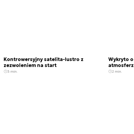
Kontrowersyjny satelita-lustro z
Wykryto o
zezwoleniem na start
atmosfer
3 min.
2 min.