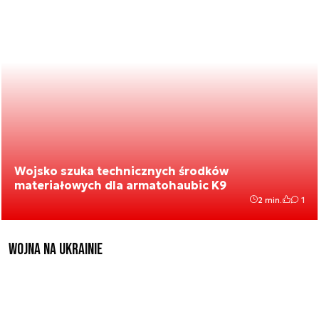
Wojsko szuka technicznych środków
materiałowych dla armatohaubic K9
2 min.
1
Wojna na Ukrainie