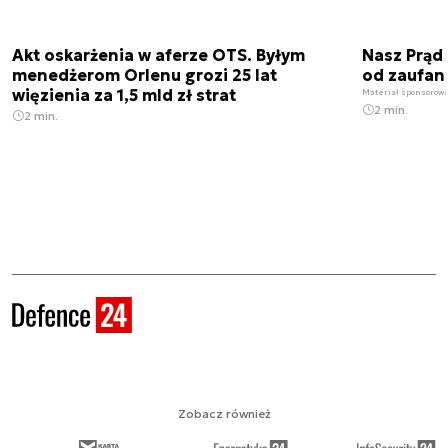
Akt oskarżenia w aferze OTS. Byłym
Nasz Prąd
menedżerom Orlenu grozi 25 lat
od zaufan
więzienia za 1,5 mld zł strat
Materiał sponsorow
2 min.
2 min.
Zobacz również