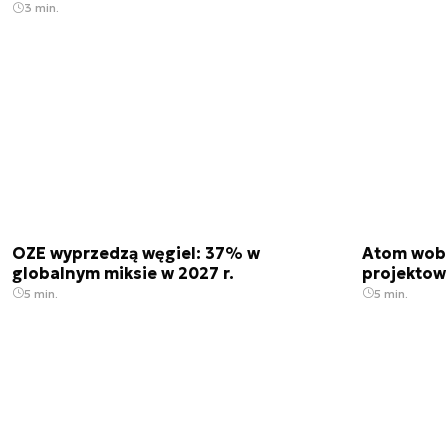
3 min.
OZE wyprzedzą węgiel: 37% w
Atom wobe
globalnym miksie w 2027 r.
projektow
5 min.
5 min.