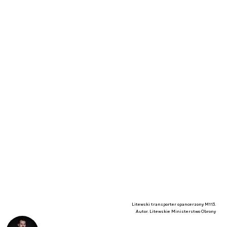
Litewski transporter opancerzony M113.
Autor. Litewskie Ministerstwo Obrony