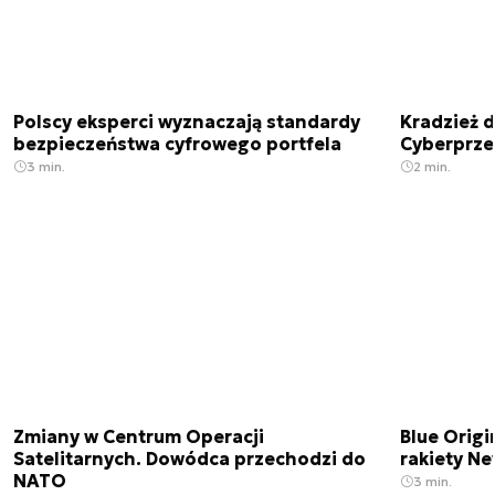
Polscy eksperci wyznaczają standardy
Kradzież 
bezpieczeństwa cyfrowego portfela
Cyberprze
3 min.
2 min.
Zmiany w Centrum Operacji
Blue Origi
Satelitarnych. Dowódca przechodzi do
rakiety N
NATO
3 min.