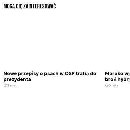
Mogą Cię zainteresować
Nowe przepisy o psach w OSP trafią do
Maroko wy
prezydenta
broń hybr
3 min.
3 min.