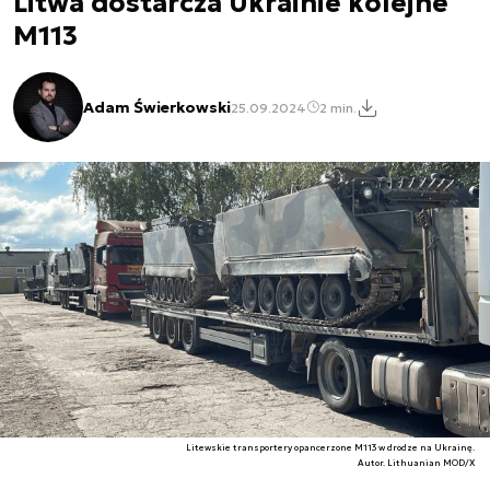
Litwa dostarcza Ukrainie kolejne
M113
Adam Świerkowski
25.09.2024
2 min.
Litewskie transportery opancerzone M113 w drodze na Ukrainę.
Autor. Lithuanian MOD/X