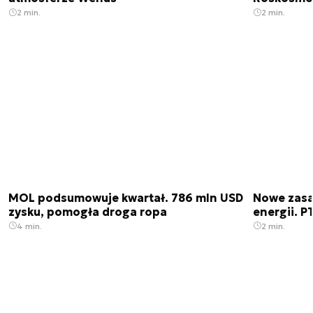
2 min.
2 min.
MOL podsumowuje kwartał. 786 mln USD
Nowe zas
zysku, pomogła droga ropa
energii. 
4 min.
2 min.