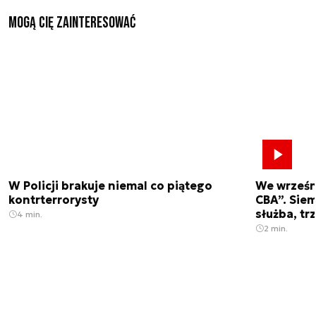
Mogą Cię zainteresować
W Policji brakuje niemal co piątego
We wrześn
kontrterrorysty
CBA”. Siem
służba, tr
4 min.
2 min.