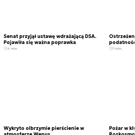
Senat przyjął ustawę wdrażającą DSA.
Ostrzeżen
Pojawiła się ważna poprawka
podatnośc
4 min.
1 min.
Wykryto olbrzymie pierścienie w
Pożar w k
atmosferze Wenus
Roskosmo