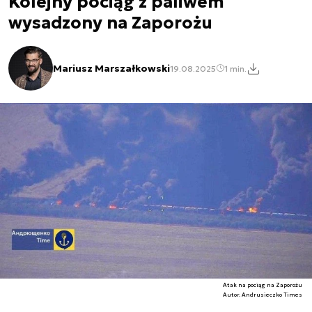
Kolejny pociąg z paliwem
wysadzony na Zaporożu
Mariusz Marszałkowski
19.08.2025
1 min.
Atak na pociąg na Zaporożu
Autor. Andrusieczko Times