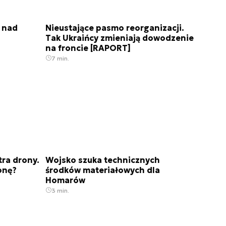
 nad
Nieustające pasmo reorganizacji.
Tak Ukraińcy zmieniają dowodzenie
na froncie [RAPORT]
7 min.
ra drony.
Wojsko szuka technicznych
onę?
środków materiałowych dla
Homarów
3 min.