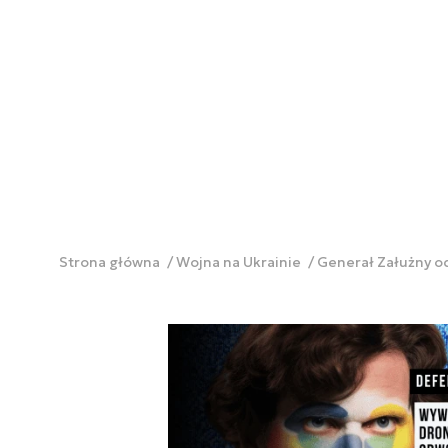
Strona główna
Wojna na Ukrainie
Generał Załużny od