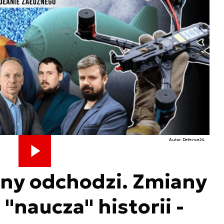
Autor. Defence24
żny odchodzi. Zmiany
 "naucza" historii -