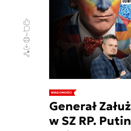
2
WIADOMOŚCI
Generał Zału
w SZ RP. Putin