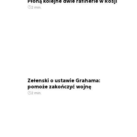
Płoną kolejne dwie rafinerie w Rosji
2 min.
Zełenski o ustawie Grahama:
pomoże zakończyć wojnę
2 min.