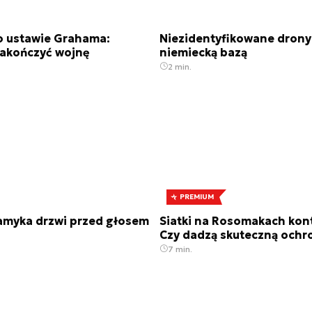
o ustawie Grahama:
Niezidentyfikowane drony
akończyć wojnę
niemiecką bazą
2 min.
PREMIUM
zamyka drzwi przed głosem
Siatki na Rosomakach kont
Czy dadzą skuteczną ochr
7 min.