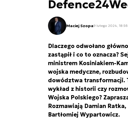
Defence24We
Maciej Szopa
9 lutego 2024, 18:56
Dlaczego odwołano główno
zastąpił i co to oznacza? 
ministrem Kosiniakiem-Kam
wojska medyczne, rozbudow
dowództwa transformacji. 
wykład z historii czy rozm
Wojska Polskiego? Zapras
Rozmawiają Damian Ratka, M
Bartłomiej Wypartowicz.