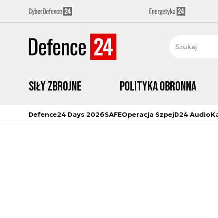
Siły zbrojne
Polityka obronna
Defence24 Days 2026
SAFE
Operacja Szpej
D24 Audio
K