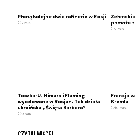
Płoną kolejne dwie rafinerie w Rosji
Zełenski 
pomoże z
2 min.
2 min.
Toczka-U, Himars i Flaming
Francja 
wycelowane w Rosjan. Tak działa
Kremla
ukraińska „Święta Barbara”
10 min.
9 min.
czytaj więcej