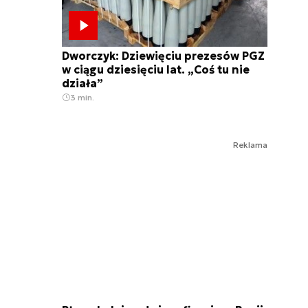
Dworczyk: Dziewięciu prezesów PGZ
w ciągu dziesięciu lat. „Coś tu nie
działa”
3 min.
Reklama