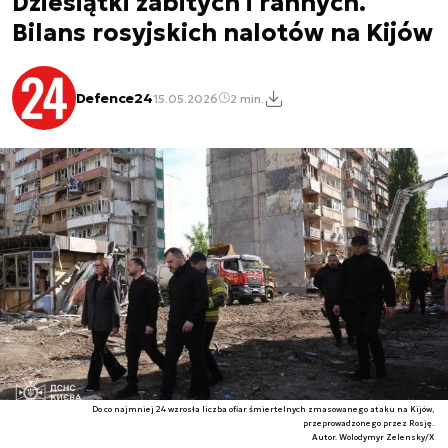
Dziesiątki zabitych i rannych.
Bilans rosyjskich nalotów na Kijów
Defence24
15.05.2026
2 min.
Do co najmniej 24 wzrosła liczba ofiar śmiertelnych zmasowanego ataku na Kijów,
przeprowadzonego przez Rosję.
Autor. Wolodymyr Zelensky/X