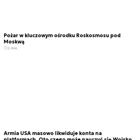
Pożar w kluczowym ośrodku Roskosmosu pod
Moskwą
2 min.
Armia USA masowo likwiduje konta na
platformach. Oto czego może nauczyć się Wojsko