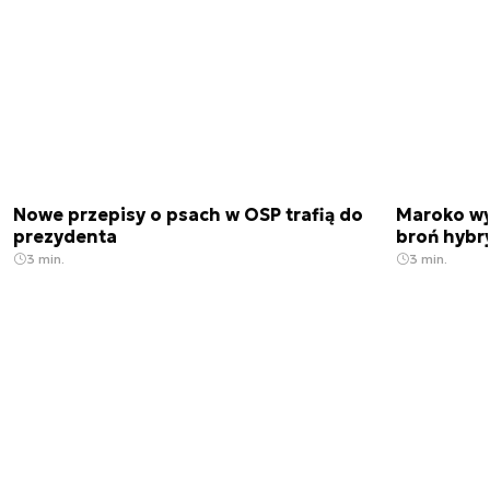
Nowe przepisy o psach w OSP trafią do
Maroko wy
prezydenta
broń hybr
3 min.
3 min.