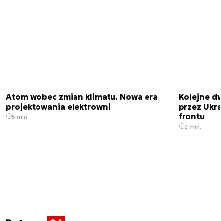
Atom wobec zmian klimatu. Nowa era
Kolejne d
projektowania elektrowni
przez Ukra
frontu
5 min.
2 min.