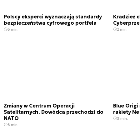
Polscy eksperci wyznaczają standardy
Kradzież 
bezpieczeństwa cyfrowego portfela
Cyberprze
3 min.
2 min.
Zmiany w Centrum Operacji
Blue Origi
Satelitarnych. Dowódca przechodzi do
rakiety N
NATO
3 min.
3 min.