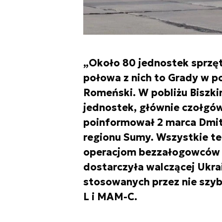
„Około 80 jednostek sprzęt
połowa z nich to Grady w p
Romeński. W pobliżu Biszki
jednostek, głównie czołgów
poinformował 2 marca Dmitr
regionu Sumy. Wszystkie te
operacjom bezzałogowców 
dostarczyła walczącej Ukrai
stosowanych przez nie sz
L i MAM-C.