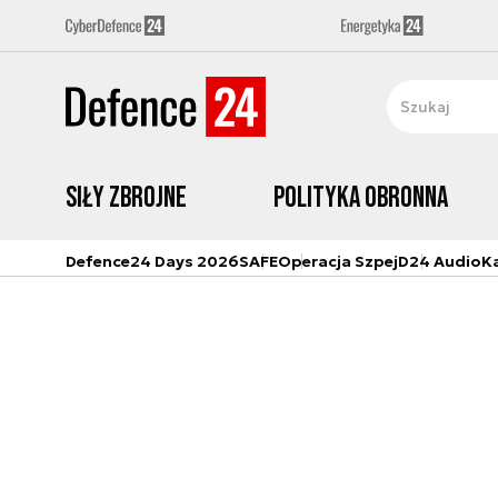
Siły zbrojne
Polityka obronna
Defence24 Days 2026
SAFE
Operacja Szpej
D24 Audio
K