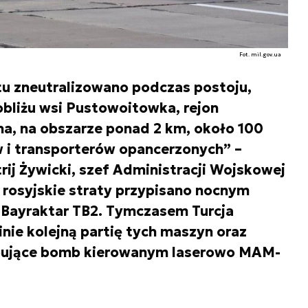
Fot. mil.gov.ua
u zneutralizowano podczas postoju,
obliżu wsi Pustowoitowka, rejon
na, na obszarze ponad 2 km, około 100
 i transporterów opancerzonych” –
ij Żywicki, szef Administracji Wojskowej
 rosyjskie straty przypisano nocnym
Bayraktar TB2. Tymczasem Turcja
nie kolejną partię tych maszyn oraz
ybujące bomb kierowanym laserowo MAM-