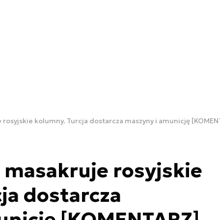
 rosyjskie kolumny. Turcja dostarcza maszyny i amunicję [KOME
 masakruje rosyjskie
ja dostarcza
unicję [KOMENTARZ]