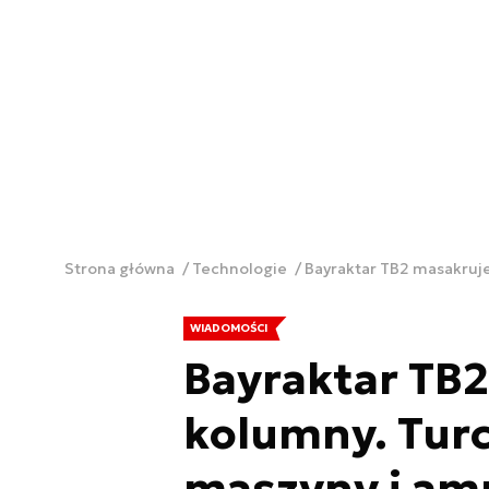
Strona główna
Technologie
Bayraktar TB2 masakruje
WIADOMOŚCI
Bayraktar TB2
kolumny. Turc
maszyny i am