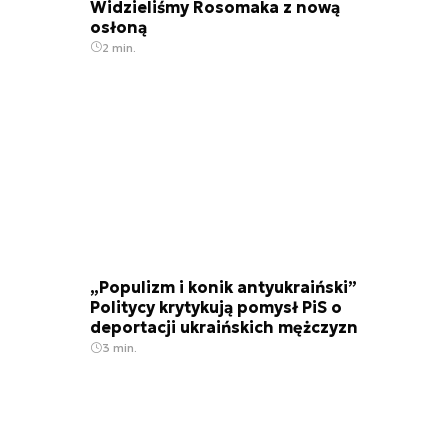
Widzieliśmy Rosomaka z nową
osłoną
2 min.
„Populizm i konik antyukraiński”
Politycy krytykują pomysł PiS o
deportacji ukraińskich mężczyzn
3 min.