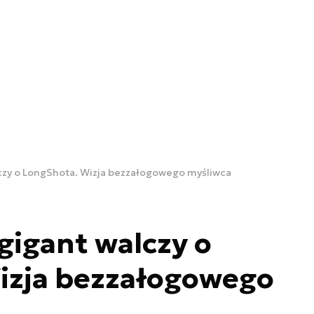
czy o LongShota. Wizja bezzałogowego myśliwca
igant walczy o
izja bezzałogowego