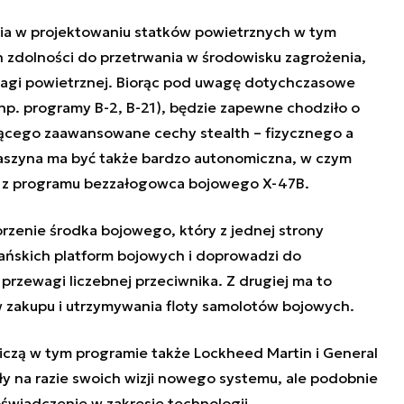
a w projektowaniu statków powietrznych w tym
 zdolności do przetrwania w środowisku zagrożenia,
agi powietrznej. Biorąc pod uwagę dotychczasowe
p. programy B-2, B-21), będzie zapewne chodziło o
jącego zaawansowane cechy stealth – fizycznego a
aszyna ma być także bardzo autonomiczna, w czym
 z programu bezzałogowca bojowego X-47B.
zenie środka bojowego, który z jednej strony
ańskich platform bojowych i doprowadzi do
 przewagi liczebnej przeciwnika. Z drugiej ma to
 zakupu i utrzymywania floty samolotów bojowych.
zą w tym programie także Lockheed Martin i General
ły na razie swoich wizji nowego systemu, ale podobnie
świadczenie w zakresie technologii