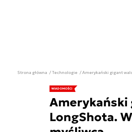
Strona główna
Technologie
Amerykański gigant wal
WIADOMOŚCI
Amerykański g
LongShota. W
myśliwca