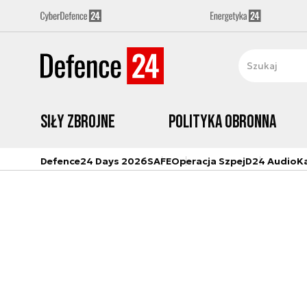
Siły zbrojne
Polityka obronna
Defence24 Days 2026
SAFE
Operacja Szpej
D24 Audio
K