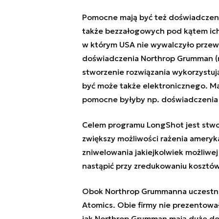
Pomocne mają być też doświadczeni
także bezzałogowych pod kątem ich
w którym USA nie wywalczyło przew
doświadczenia Northrop Grumman (n
stworzenie rozwiązania wykorzystu
być może także elektronicznego. M
pomocne byłyby np. doświadczenia
Celem programu LongShot jest stwor
zwiększy możliwości rażenia ameryk
zniwelowania jakiejkolwiek możliwej
nastąpić przy zredukowaniu kosztów
Obok Northrop Grummanna uczestnic
Atomics. Obie firmy nie prezentowa
jak Northrop Grumman mają duże do