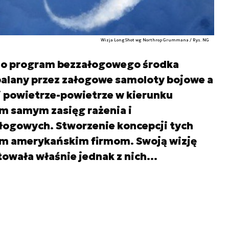
Wizja LongShot wg Northrop Grummana / Rys. NG
o program bezzałogowego środka
palany przez załogowe samoloty bojowe a
i powietrze-powietrze w kierunku
m samym zasięg rażenia i
ogowych. Stworzenie koncepcji tych
em amerykańskim firmom. Swoją wizję
towała właśnie jednak z nich…