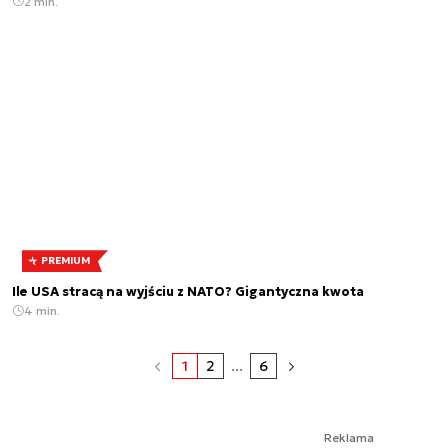
2 min.
PREMIUM
Ile USA stracą na wyjściu z NATO? Gigantyczna kwota
4 min.
1
2
...
6
Reklama