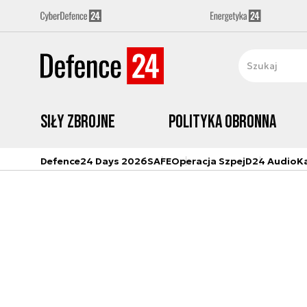
Siły zbrojne
Polityka obronna
Defence24 Days 2026
SAFE
Operacja Szpej
D24 Audio
K