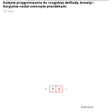
Kolejne przygotowania do rosyjskiej defilady. Armaty i
Kurgańce nadal osłonięte plandekami
1 min.
1
2
Reklama