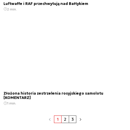
Luftwaffe i RAF przechwytują nad Bałtykiem
2 min.
Złożona historia zestrzelenia rosyjskiego samolotu
[KOMENTARZ]
1 min.
1
2
3