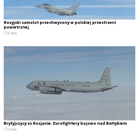
Rosyjski samolot przechwycony w polskiej przestrzeni
powietrznej
2 min.
Brytyjczycy vs Rosjanie. Eurofightery bojowo nad Bałtykiem
1 min.