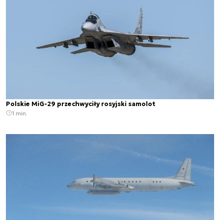
Polskie MiG-29 przechwyciły rosyjski samolot
1 min.