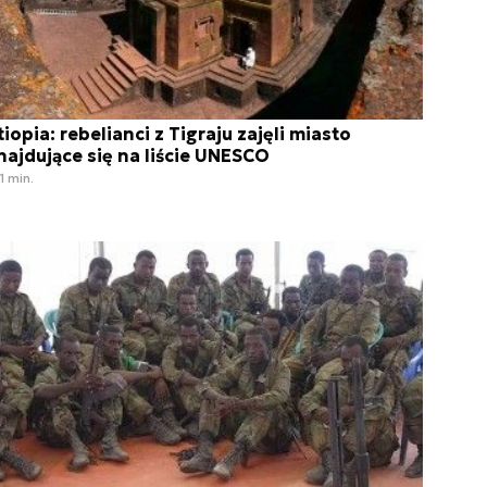
tiopia: rebelianci z Tigraju zajęli miasto
najdujące się na liście UNESCO
1 min.