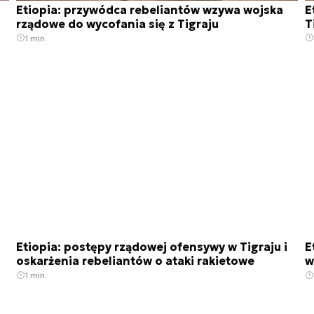
Etiopia: przywódca rebeliantów wzywa wojska
E
rządowe do wycofania się z Tigraju
T
1 min.
Etiopia: postępy rządowej ofensywy w Tigraju i
E
oskarżenia rebeliantów o ataki rakietowe
w
1 min.