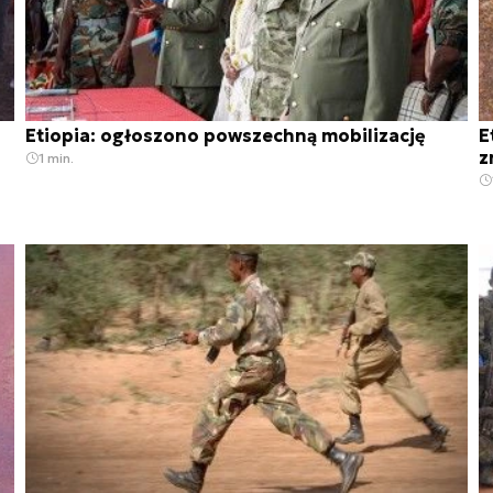
Etiopia: ogłoszono powszechną mobilizację
E
z
1 min.