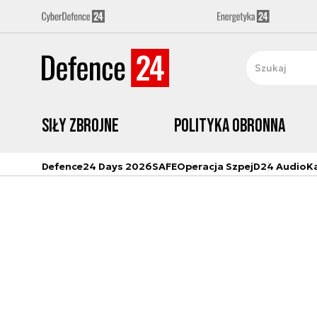
Siły zbrojne
Polityka obronna
Defence24 Days 2026
SAFE
Operacja Szpej
D24 Audio
K