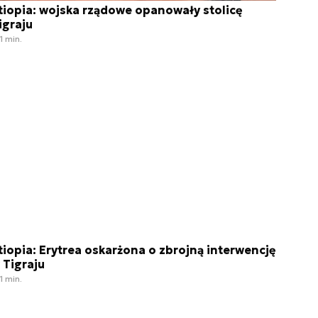
tiopia: wojska rządowe opanowały stolicę
igraju
1 min.
tiopia: Erytrea oskarżona o zbrojną interwencję
 Tigraju
1 min.