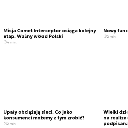
Misja Comet Interceptor osiąga kolejny
Nowy fund
etap. Ważny wkład Polski
2 min.
4 min.
Upały obciążają sieci. Co jako
Wielki dz
konsumenci możemy z tym zrobić?
na realiz
podpisan
2 min.