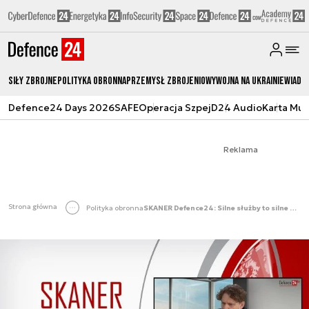
Siły zbrojne
Polityka obronna
Przemysł Zbrojeniowy
Wojna na Ukrainie
Wiado
Defence24 Days 2026
SAFE
Operacja Szpej
D24 Audio
Karta Mu
Reklama
Strona główna
Polityka obronna
SKANER Defence24: Silne służby to silne państwo