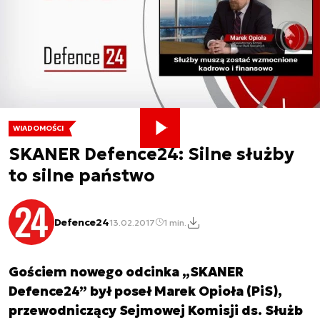
WIADOMOŚCI
SKANER Defence24: Silne służby
to silne państwo
Defence24
13.02.2017
1 min.
Gościem nowego odcinka „SKANER
Defence24” był poseł Marek Opioła (PiS),
przewodniczący Sejmowej Komisji ds. Służb