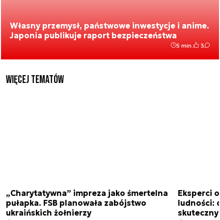
Własny przemysł, państwowe inwestycje i anime.
Japonia publikuje raport bezpieczeństwa
5 min.
3
Więcej tematów
„Charytatywna” impreza jako śmertelna
Eksperci 
pułapka. FSB planowała zabójstwo
ludności: d
ukraińskich żołnierzy
skuteczny