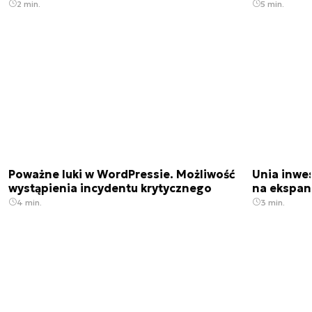
2 min.
5 min.
Poważne luki w WordPressie. Możliwość
Unia inwes
wystąpienia incydentu krytycznego
na ekspan
4 min.
3 min.