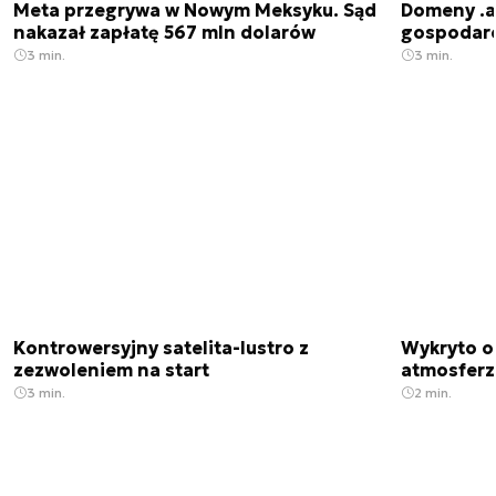
Meta przegrywa w Nowym Meksyku. Sąd
Domeny .ai
nakazał zapłatę 567 mln dolarów
gospodarek
3 min.
3 min.
Kontrowersyjny satelita-lustro z
Wykryto o
zezwoleniem na start
atmosfer
3 min.
2 min.