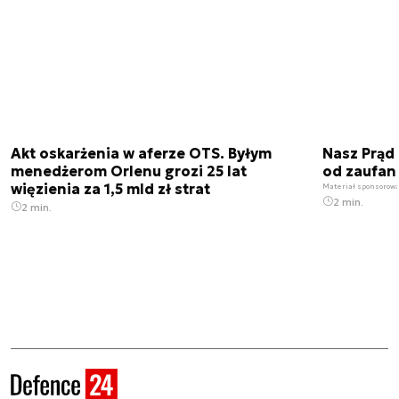
Akt oskarżenia w aferze OTS. Byłym
Nasz Prąd
menedżerom Orlenu grozi 25 lat
od zaufan
więzienia za 1,5 mld zł strat
Materiał sponsorow
2 min.
2 min.