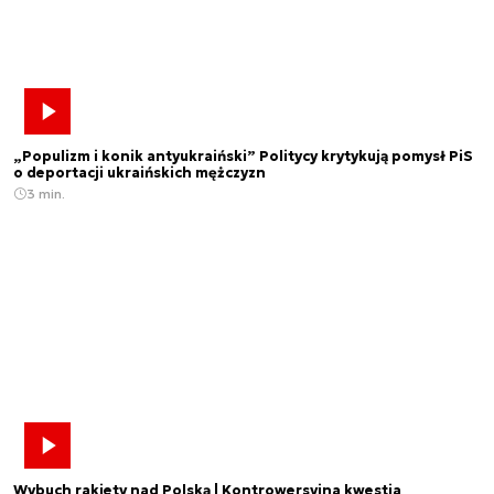
„Populizm i konik antyukraiński” Politycy krytykują pomysł PiS
o deportacji ukraińskich mężczyzn
3 min.
Wybuch rakiety nad Polską | Kontrowersyjna kwestia