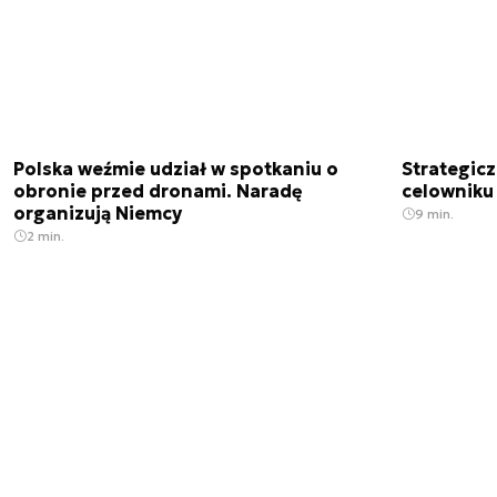
Polska weźmie udział w spotkaniu o
Strategic
obronie przed dronami. Naradę
celowniku 
organizują Niemcy
9 min.
2 min.