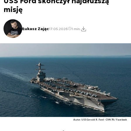
USS Ford skończył najdłuższą
misję
Łukasz Zając
17.05.2026
1 min.
Autor. USS Gerald R. Ford - CVN 78 / Facebook