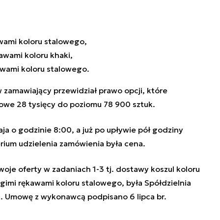
awami koloru stalowego,
awami koloru khaki,
awami koloru stalowego.
 zamawiający przewidział prawo opcji, które
kowe 28 tysięcy do poziomu 78 900 sztuk.
ja o godzinie 8:00, a już po upływie pół godziny
rium udzielenia zamówienia była cena.
je oferty w zadaniach 1-3 tj. dostawy koszul koloru
ugimi rękawami koloru stalowego, była Spółdzielnia
i. Umowę z wykonawcą podpisano 6 lipca br.