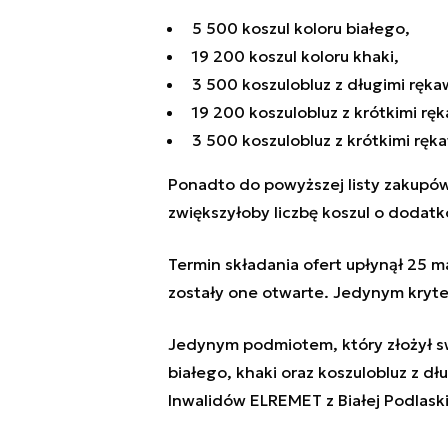
5 500 koszul koloru białego,
19 200 koszul koloru khaki,
3 500 koszulobluz z długimi ręk
19 200 koszulobluz z krótkimi ręk
3 500 koszulobluz z krótkimi ręk
Ponadto do powyższej listy zakupów
zwiększyłoby liczbę koszul o dodat
Termin składania ofert upłynął 25 ma
zostały one otwarte. Jedynym kryte
Jedynym podmiotem, który złożył swo
białego, khaki oraz koszulobluz z dł
Inwalidów ELREMET z Białej Podlask