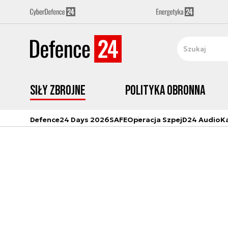
Siły zbrojne
Polityka obronna
Defence24 Days 2026
SAFE
Operacja Szpej
D24 Audio
K