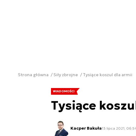
Strona główna
Siły zbrojne
Tysiące koszul dla armii
WIADOMOŚCI
Tysiące koszul
Kacper Bakuła
13 lipca 2021, 06:5