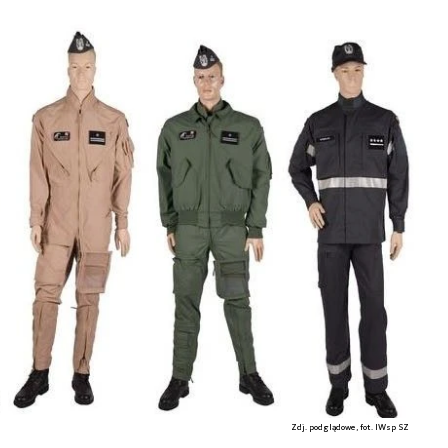
Zdj. podglądowe, fot. IWsp SZ