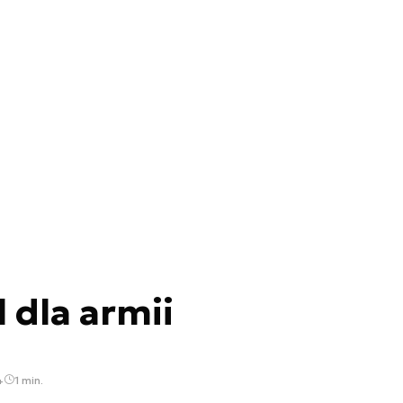
 dla armii
4
1 min.