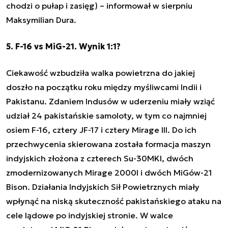
chodzi o pułap i zasięg)
– informował w sierpniu
Maksymilian Dura.
5. F-16 vs MiG-21. Wynik 1:1?
Ciekawość wzbudziła walka powietrzna do jakiej
doszło na początku roku między myśliwcami Indii i
Pakistanu.
Zdaniem Indusów w uderzeniu miały wziąć
udział 24 pakistańskie samoloty, w tym co najmniej
osiem F-16, cztery JF-17 i cztery Mirage III. Do ich
przechwycenia skierowana została formacja maszyn
indyjskich złożona z czterech Su-30MKI, dwóch
zmodernizowanych Mirage 2000I i dwóch MiGów-21
Bison. Działania Indyjskich Sił Powietrznych miały
wpłynąć na niską skuteczność pakistańskiego ataku na
cele lądowe po indyjskiej stronie. W walce