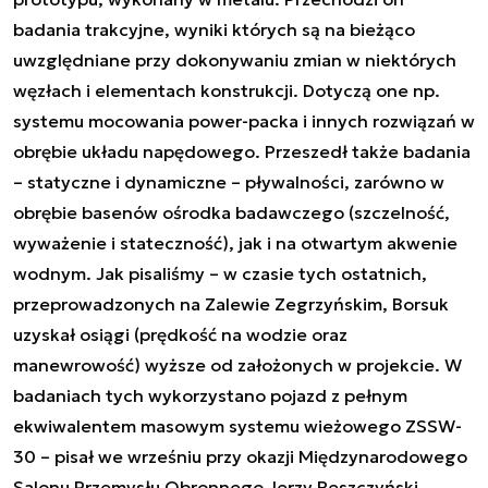
badania trakcyjne, wyniki których są na bieżąco
uwzględniane przy dokonywaniu zmian w niektórych
węzłach i elementach konstrukcji. Dotyczą one np.
systemu mocowania power-packa i innych rozwiązań w
obrębie układu napędowego. Przeszedł także badania
– statyczne i dynamiczne – pływalności, zarówno w
obrębie basenów ośrodka badawczego (szczelność,
wyważenie i stateczność), jak i na otwartym akwenie
wodnym. Jak pisaliśmy – w czasie tych ostatnich,
przeprowadzonych na Zalewie Zegrzyńskim, Borsuk
uzyskał osiągi (prędkość na wodzie oraz
manewrowość) wyższe od założonych w projekcie. W
badaniach tych wykorzystano pojazd z pełnym
ekwiwalentem masowym systemu wieżowego ZSSW-
30
– pisał we wrześniu przy okazji Międzynarodowego
Salonu Przemysłu Obronnego Jerzy Reszczyński.