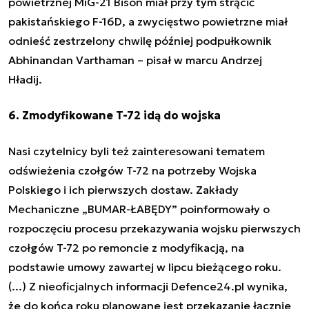
powietrznej MiG-21 Bison miał przy tym strącić
pakistańskiego F-16D, a zwycięstwo powietrzne miał
odnieść zestrzelony chwilę później podpułkownik
Abhinandan Varthaman
– pisał w marcu Andrzej
Hładij.
6. Zmodyfikowane T-72 idą do wojska
Nasi czytelnicy byli też zainteresowani tematem
odświeżenia czołgów T-72 na potrzeby Wojska
Polskiego i ich pierwszych dostaw.
Zakłady
Mechaniczne „BUMAR-ŁABĘDY” poinformowały o
rozpoczęciu procesu przekazywania wojsku pierwszych
czołgów T-72 po remoncie z modyfikacją, na
podstawie umowy zawartej w lipcu bieżącego roku.
(...)
Z nieoficjalnych informacji Defence24.pl wynika,
że do końca roku planowane jest przekazanie łącznie