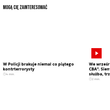
Mogą Cię zainteresować
W Policji brakuje niemal co piątego
We wrześn
kontrterrorysty
CBA”. Siem
służba, tr
4 min.
2 min.