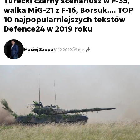
Turecki czarny scenariusz w F-35,
walka MiG-21 z F-16, Borsuk.... TOP
10 najpopularniejszych tekstów
Defence24 w 2019 roku
Maciej Szopa
31.12.2019
1 min.