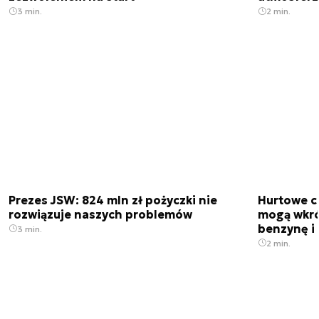
3 min.
2 min.
Prezes JSW: 824 mln zł pożyczki nie
Hurtowe c
rozwiązuje naszych problemów
mogą wkró
benzynę i 
3 min.
2 min.