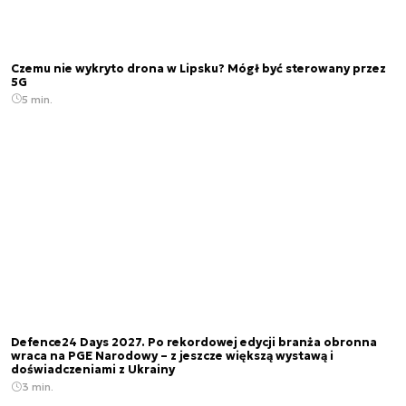
Czemu nie wykryto drona w Lipsku? Mógł być sterowany przez
5G
5 min.
Defence24 Days 2027. Po rekordowej edycji branża obronna
wraca na PGE Narodowy – z jeszcze większą wystawą i
doświadczeniami z Ukrainy
3 min.