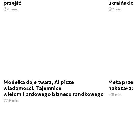
przejść
ukraiński
4 min.
2 min.
Modelka daje twarz, AI pisze
Meta prze
wiadomości. Tajemnice
nakazał z
wielomiliardowego biznesu randkowego
3 min.
19 min.