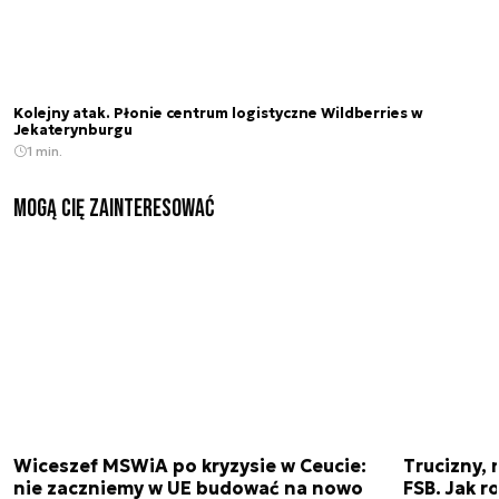
Kolejny atak. Płonie centrum logistyczne Wildberries w
Jekaterynburgu
1 min.
Mogą Cię zainteresować
Wiceszef MSWiA po kryzysie w Ceucie:
Trucizny, 
nie zaczniemy w UE budować na nowo
FSB. Jak r