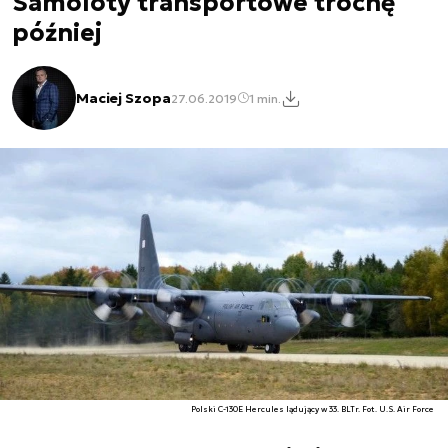
Samoloty transportowe trochę
później
Maciej Szopa
27.06.2019
1 min.
Polski C-130E Hercules lądujący w 33. BLTr. Fot. U.S. Air Force