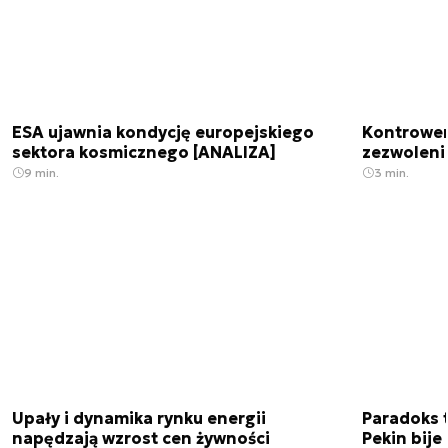
ESA ujawnia kondycję europejskiego
Kontrowers
sektora kosmicznego [ANALIZA]
zezwoleni
9 min.
3 min.
Upały i dynamika rynku energii
Paradoks 
napędzają wzrost cen żywności
Pekin bije