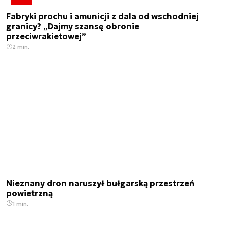
Fabryki prochu i amunicji z dala od wschodniej
granicy? „Dajmy szansę obronie
przeciwrakietowej”
2 min.
Nieznany dron naruszył bułgarską przestrzeń
powietrzną
1 min.