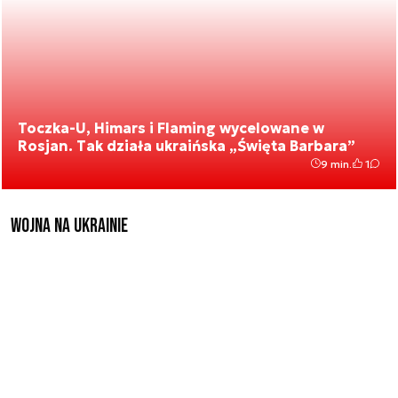
Toczka-U, Himars i Flaming wycelowane w
Rosjan. Tak działa ukraińska „Święta Barbara”
9 min.
1
Wojna na Ukrainie