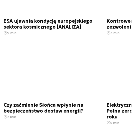
ESA ujawnia kondycję europejskiego
Kontrowers
sektora kosmicznego [ANALIZA]
zezwoleni
9 min.
3 min.
Czy zaćmienie Słońca wpłynie na
Elektrycz
bezpieczeństwo dostaw energii?
Pełna zer
roku
2 min.
5 min.