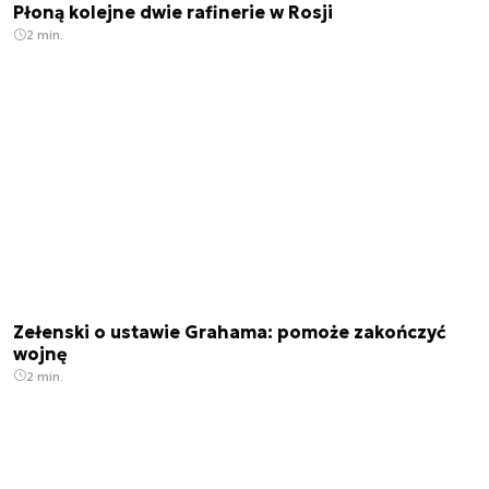
Płoną kolejne dwie rafinerie w Rosji
2 min.
Zełenski o ustawie Grahama: pomoże zakończyć
wojnę
2 min.