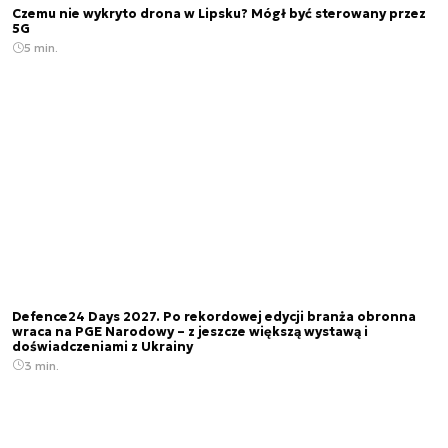
Czemu nie wykryto drona w Lipsku? Mógł być sterowany przez
5G
5 min.
Defence24 Days 2027. Po rekordowej edycji branża obronna
wraca na PGE Narodowy – z jeszcze większą wystawą i
doświadczeniami z Ukrainy
3 min.