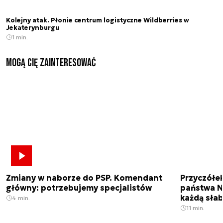
Kolejny atak. Płonie centrum logistyczne Wildberries w
Jekaterynburgu
1 min.
Mogą Cię zainteresować
Zmiany w naborze do PSP. Komendant
Przyczółe
główny: potrzebujemy specjalistów
państwa N
każdą sła
4 min.
11 min.