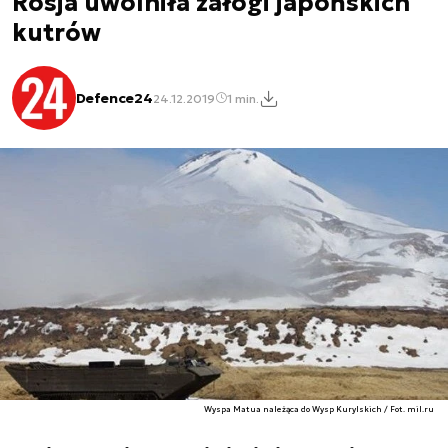
Rosja uwolniła załogi japońskich
kutrów
Defence24
24.12.2019
1 min.
Wyspa Matua należąca do Wysp Kurylskich / Fot. mil.ru