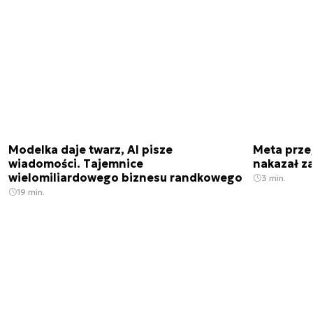
Modelka daje twarz, AI pisze
Meta prze
wiadomości. Tajemnice
nakazał z
wielomiliardowego biznesu randkowego
3 min.
19 min.