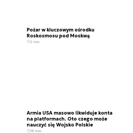
Pożar w kluczowym ośrodku
Roskosmosu pod Moskwą
2 min.
Armia USA masowo likwiduje konta
na platformach. Oto czego może
nauczyć się Wojsko Polskie
16 min.