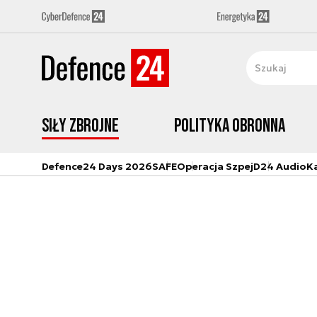
Siły zbrojne
Polityka obronna
Defence24 Days 2026
SAFE
Operacja Szpej
D24 Audio
K