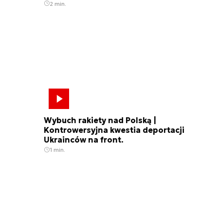
2 min.
Wybuch rakiety nad Polską |
Kontrowersyjna kwestia deportacji
Ukrainców na front.
1 min.