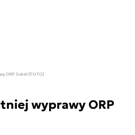
awy ORP Sokół [FOTO]
atniej wyprawy ORP