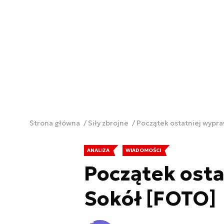
Strona główna
Siły zbrojne
Początek ostatniej wypr
ANALIZA
WIADOMOŚCI
Początek ost
Sokół [FOTO]