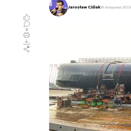
Jarosław Ciślak
16 listopada 2023
8