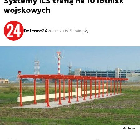
Systemy ILS trafią na 10 lotnisk
wojskowych
Defence24
28.02.2019
1 min.
Fot. Thales