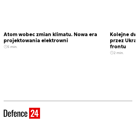
Atom wobec zmian klimatu. Nowa era
Kolejne d
projektowania elektrowni
przez Ukra
frontu
5 min.
2 min.