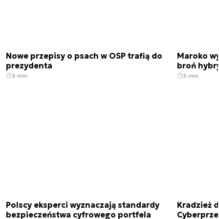
Nowe przepisy o psach w OSP trafią do
Maroko wy
prezydenta
broń hybr
3 min.
3 min.
Polscy eksperci wyznaczają standardy
Kradzież 
bezpieczeństwa cyfrowego portfela
Cyberprze