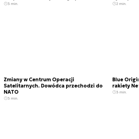
3 min.
2 min.
Zmiany w Centrum Operacji
Blue Origi
Satelitarnych. Dowódca przechodzi do
rakiety N
NATO
3 min.
3 min.