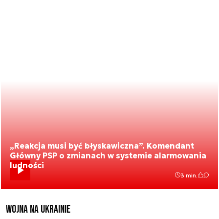
„Reakcja musi być błyskawiczna”. Komendant
Główny PSP o zmianach w systemie alarmowania
ludności
3 min.
Wojna na Ukrainie