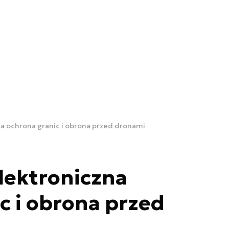
a ochrona granic i obrona przed dronami
lektroniczna
c i obrona przed