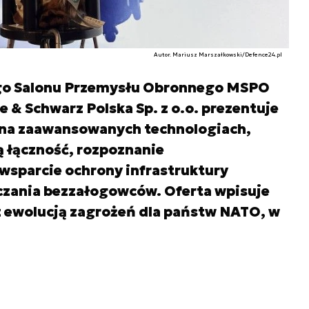
Autor. Mariusz Marszałkowski/Defence24.pl
o Salonu Przemysłu Obronnego MSPO
 & Schwarz Polska Sp. z o.o. prezentuje
 na zaawansowanych technologiach,
 łączność, rozpoznanie
 wsparcie ochrony infrastruktury
lczania bezzałogowców. Oferta wpisuje
 z ewolucją zagrożeń dla państw NATO, w