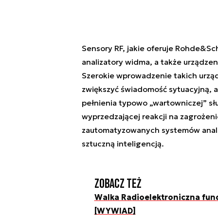
Sensory RF, jakie oferuje Rohde&Sc
analizatory widma, a także urządze
Szerokie wprowadzenie takich urz
zwiększyć świadomość sytuacyjną, a
pełnienia typowo „wartowniczej” słu
wyprzedzającej reakcji na zagrożeni
zautomatyzowanych systemów analiz
sztuczną inteligencją.
Zobacz też
Walka Radioelektroniczna fu
[WYWIAD]