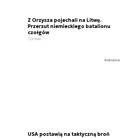
Z Orzysza pojechali na Litwę.
Przerzut niemieckiego batalionu
czołgów
2 min.
Reklama
USA postawią na taktyczną broń