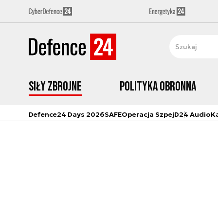
Siły zbrojne
Polityka obronna
Defence24 Days 2026
SAFE
Operacja Szpej
D24 Audio
K