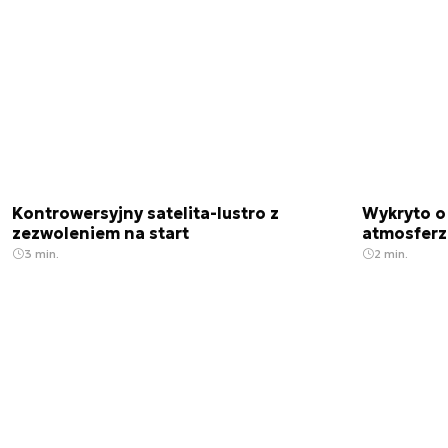
Kontrowersyjny satelita-lustro z
Wykryto o
zezwoleniem na start
atmosfer
3 min.
2 min.