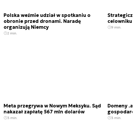
Polska weźmie udział w spotkaniu o
Strategic
obronie przed dronami. Naradę
celowniku 
organizują Niemcy
9 min.
2 min.
Meta przegrywa w Nowym Meksyku. Sąd
Domeny .ai
nakazał zapłatę 567 mln dolarów
gospodarek
3 min.
3 min.