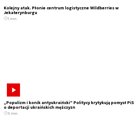
Kolejny atak. Płonie centrum logistyczne Wildberries w
Jekaterynburgu
1 min.
„Populizm i konik antyukraiński” Politycy krytykują pomysł PiS
o deportacji ukraińskich mężczyzn
3 min.