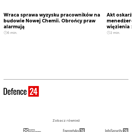
Wraca sprawa wyzysku pracowników na
Akt oskar
budowie Nowej Chemii. Obrońcy praw
menedżero
alarmują
więzienia z
6 min.
2 min.
Zobacz również