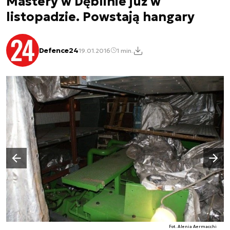
Mastery w Dęblinie już w
listopadzie. Powstają hangary
Defence24
19.01.2016
1 min.
Następny slajd
Poprzedni slajd
Fot. Alenia Aermacchi