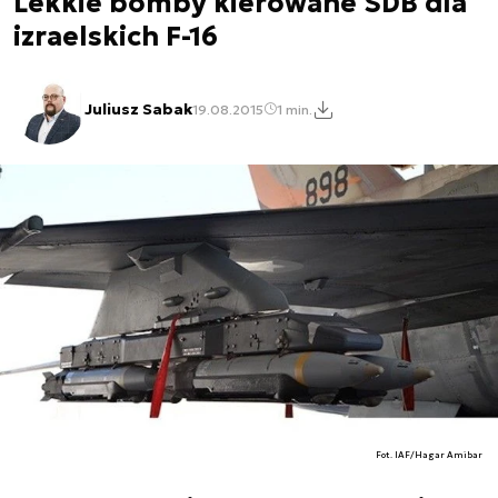
Lekkie bomby kierowane SDB dla
izraelskich F-16
Juliusz Sabak
19.08.2015
1 min.
Fot. IAF/Hagar Amibar