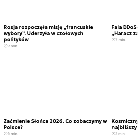
Rosja rozpoczęła misję „francuskie
Fala DDoS-
wybory”. Uderzyła w czołowych
„Haracz z
polityków
7 min.
9 min.
Zaćmienie Słońca 2026. Co zobaczymy w
Kosmiczny 
Polsce?
najbliższy
6 min.
2 min.