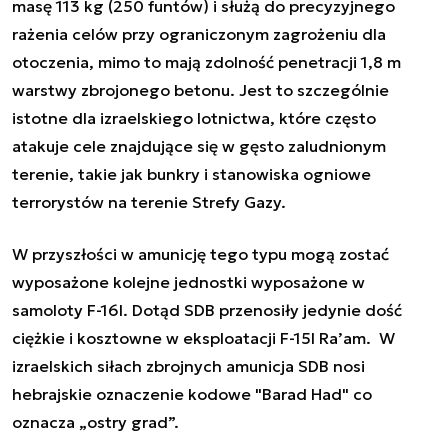
masę 113 kg (250 funtów) i służą do precyzyjnego
rażenia celów przy ograniczonym zagrożeniu dla
otoczenia, mimo to mają zdolność penetracji 1,8 m
warstwy zbrojonego betonu. Jest to szczególnie
istotne dla izraelskiego lotnictwa, które często
atakuje cele znajdujące się w gęsto zaludnionym
terenie, takie jak bunkry i stanowiska ogniowe
terrorystów na terenie Strefy Gazy.
W przyszłości w amunicję tego typu mogą zostać
wyposażone kolejne jednostki wyposażone w
samoloty F-16I. Dotąd SDB przenosiły jedynie dość
ciężkie i kosztowne w eksploatacji F-15I Ra’am. W
izraelskich siłach zbrojnych amunicja SDB nosi
hebrajskie oznaczenie kodowe "Barad Had" co
oznacza „ostry grad”.