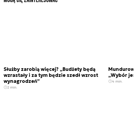
Mogą Cię zainteresować
Służby zarobią więcej? „Budżety będą
Mundurowi
wzrastały i za tym będzie szedł wzrost
„Wybór je
wynagrodzeń”
4 min.
2 min.