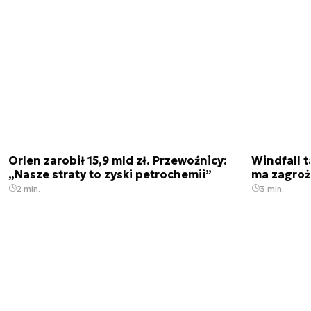
Orlen zarobił 15,9 mld zł. Przewoźnicy:
Windfall t
„Nasze straty to zyski petrochemii”
ma zagroż
2 min.
3 min.