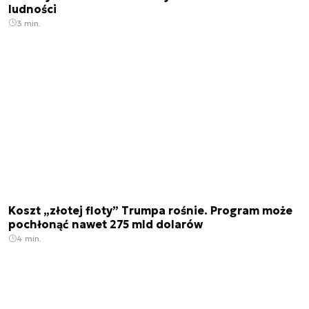
ludności
3 min.
Koszt „złotej floty” Trumpa rośnie. Program może
pochłonąć nawet 275 mld dolarów
4 min.