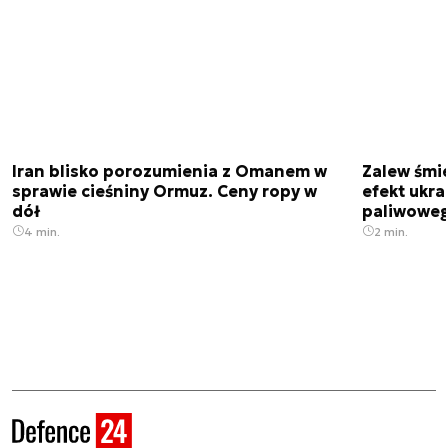
Iran blisko porozumienia z Omanem w
Zalew śmie
sprawie cieśniny Ormuz. Ceny ropy w
efekt ukra
dół
paliwowe
4 min.
2 min.