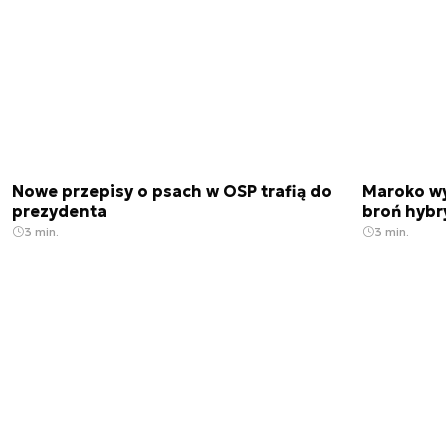
Nowe przepisy o psach w OSP trafią do
Maroko wy
prezydenta
broń hybr
3 min.
3 min.