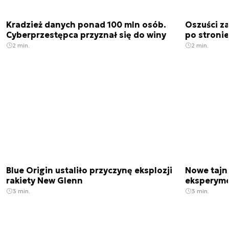
Kradzież danych ponad 100 mln osób.
Oszuści za
Cyberprzestępca przyznał się do winy
po stronie
2 min.
2 min.
Blue Origin ustaliło przyczynę eksplozji
Nowe tajne
rakiety New Glenn
eksperyme
3 min.
3 min.