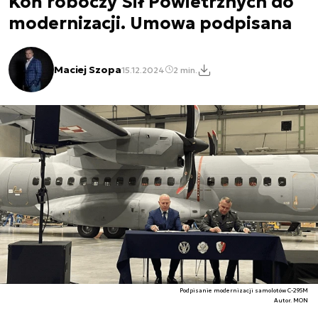
Koń roboczy Sił Powietrznych do
modernizacji. Umowa podpisana
Maciej Szopa
15.12.2024
2 min.
Podpisanie modernizacji samolotów C-295M
Autor. MON