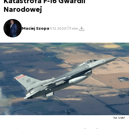
Katastrofa F-16 Gwardii
Narodowej
Maciej Szopa
11.12.2020
1 min.
Fot. USAF