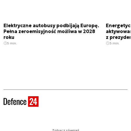
Elektryczne autobusy podbijają Europę.
Energetyc
Pełna zeroemisyjność możliwa w 2028
aktywowany
roku
z prezyde
5 min.
3 min.
Zobacz również