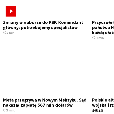
Zmiany w naborze do PSP. Komendant
Przyczółe
główny: potrzebujemy specjalistów
państwa N
każdą sła
4 min.
11 min.
Meta przegrywa w Nowym Meksyku. Sąd
Polskie a
nakazał zapłatę 567 mln dolarów
wojska i r
służb
3 min.