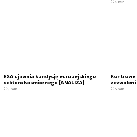
4 min.
ESA ujawnia kondycję europejskiego
Kontrowers
sektora kosmicznego [ANALIZA]
zezwoleni
9 min.
3 min.