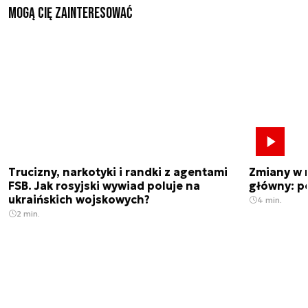
Mogą Cię zainteresować
Trucizny, narkotyki i randki z agentami
Zmiany w 
FSB. Jak rosyjski wywiad poluje na
główny: p
ukraińskich wojskowych?
4 min.
2 min.