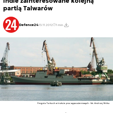
Indie zainteresowane kolejną
partią Talwarów
Defence24
13.11.2012
1 min.
Fregata Tarkash w trakcie prac wyposażeniowych - fot. Andrzej Nitka