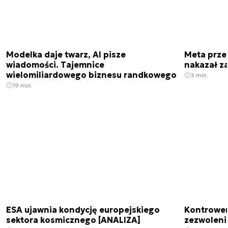
Modelka daje twarz, AI pisze
Meta prze
wiadomości. Tajemnice
nakazał z
wielomiliardowego biznesu randkowego
3 min.
19 min.
ESA ujawnia kondycję europejskiego
Kontrowers
sektora kosmicznego [ANALIZA]
zezwoleni