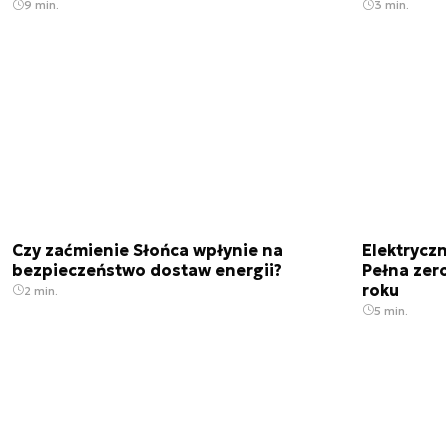
9 min.
3 min.
Czy zaćmienie Słońca wpłynie na
Elektrycz
bezpieczeństwo dostaw energii?
Pełna zer
roku
2 min.
5 min.