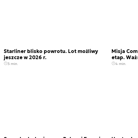
Starliner blisko powrotu. Lot możliwy
Misja Come
jeszcze w 2026 r.
etap. Waż
3 min.
4 min.