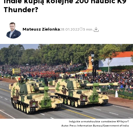
Indie kupią kolejne 200 haubic K9
Thunder?
Mateusz Zielonka
28.01.2022
3 min.
Indyjskie armatohaubice samobieżne K9 Vajra-T
Autor. Press Information Bureau/Government of India