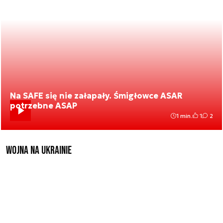
Na SAFE się nie załapały. Śmigłowce ASAR
potrzebne ASAP
1 min.
1
2
Wojna na Ukrainie