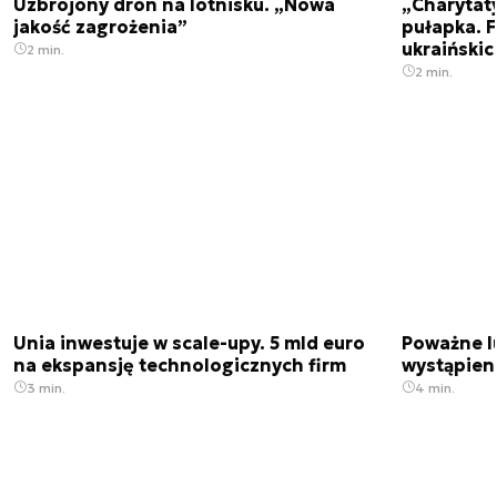
Uzbrojony dron na lotnisku. „Nowa
„Charytat
jakość zagrożenia”
pułapka. 
ukraińskic
2 min.
2 min.
Unia inwestuje w scale-upy. 5 mld euro
Poważne l
na ekspansję technologicznych firm
wystąpien
3 min.
4 min.