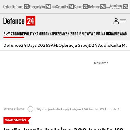
Siły zbrojne
Polityka obronna
Przemysł Zbrojeniowy
Wojna na Ukrainie
Wiado
Defence24 Days 2026
SAFE
Operacja Szpej
D24 Audio
Karta Mu
Reklama
Strona główna
Siły zbrojne
Indie kupią kolejne 200 haubic K9 Thunder?
WIADOMOŚCI