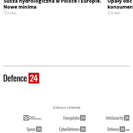
Susza hydrologiczna w Polsce i Europie.
Upały obci
Nowe minima
konsumenc
2 min.
2 min.
Zobacz również