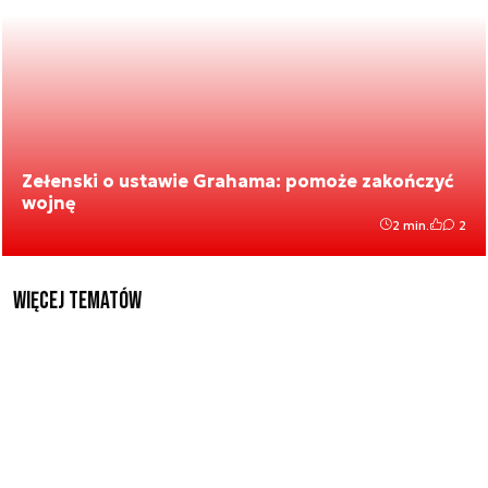
Zełenski o ustawie Grahama: pomoże zakończyć
wojnę
2 min.
2
Więcej tematów