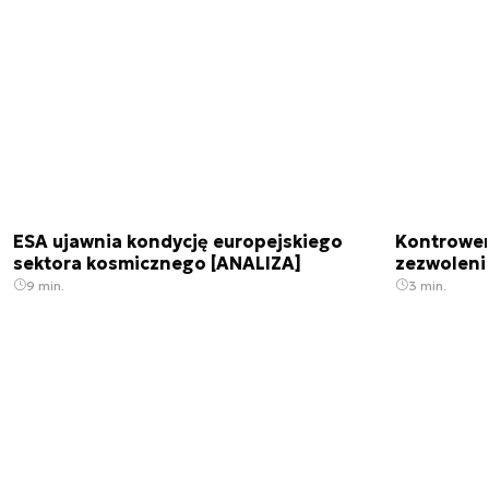
ESA ujawnia kondycję europejskiego
Kontrowers
sektora kosmicznego [ANALIZA]
zezwoleni
9 min.
3 min.