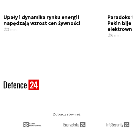
Upały i dynamika rynku energii
Paradoks 
napędzają wzrost cen żywności
Pekin bije
elektrown
3 min.
6 min.
Zobacz również