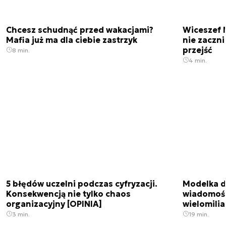
Chcesz schudnąć przed wakacjami?
Wiceszef 
Mafia już ma dla ciebie zastrzyk
nie zaczn
przejść
8 min.
4 min.
5 błędów uczelni podczas cyfryzacji.
Modelka da
Konsekwencją nie tylko chaos
wiadomośc
organizacyjny [OPINIA]
wielomili
3 min.
19 min.