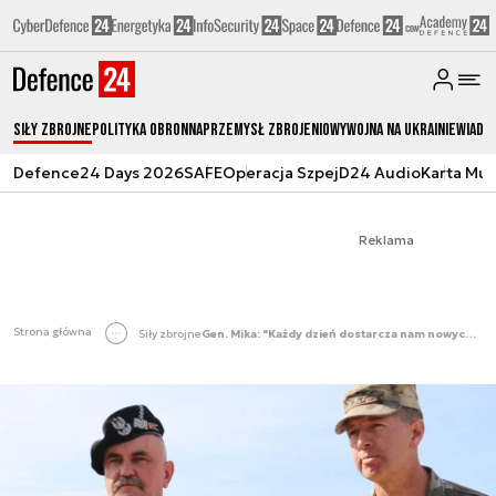
Siły zbrojne
Polityka obronna
Przemysł Zbrojeniowy
Wojna na Ukrainie
Wiado
Defence24 Days 2026
SAFE
Operacja Szpej
D24 Audio
Karta Mu
Reklama
Strona główna
Siły zbrojne
Gen. Mika: "Każdy dzień dostarcza nam nowych doświadczeń"