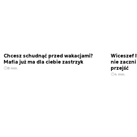
Chcesz schudnąć przed wakacjami?
Wiceszef 
Mafia już ma dla ciebie zastrzyk
nie zaczn
przejść
8 min.
4 min.