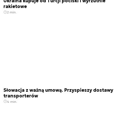
Ukraina kupuje od Turcji pociski i wyrzutnie
rakietowe
2 min.
Słowacja z ważną umową. Przyspieszy dostawy
transporterów
4 min.