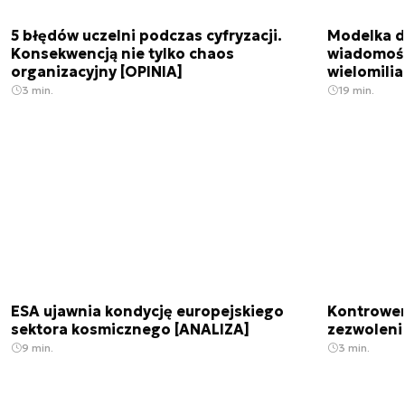
5 błędów uczelni podczas cyfryzacji.
Modelka da
Konsekwencją nie tylko chaos
wiadomośc
organizacyjny [OPINIA]
wielomili
3 min.
19 min.
ESA ujawnia kondycję europejskiego
Kontrowers
sektora kosmicznego [ANALIZA]
zezwoleni
9 min.
3 min.