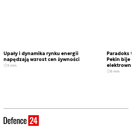
Upały i dynamika rynku energii
Paradoks 
napędzają wzrost cen żywności
Pekin bije
elektrown
3 min.
6 min.