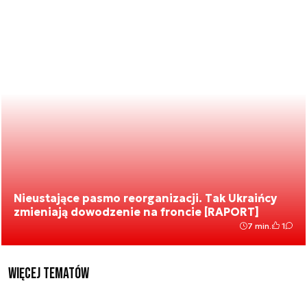
Nieustające pasmo reorganizacji. Tak Ukraińcy
zmieniają dowodzenie na froncie [RAPORT]
7 min.
1
Więcej tematów