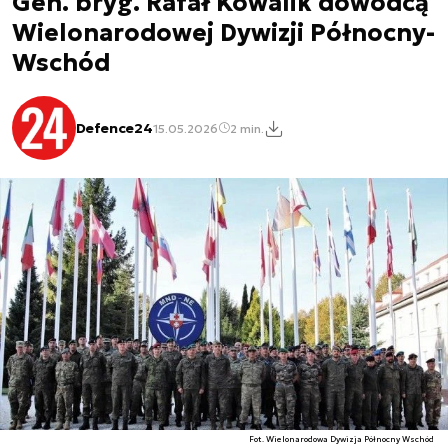
Gen. bryg. Rafał Kowalik dowódcą
Wielonarodowej Dywizji Północny-
Wschód
Defence24
15.05.2026
2 min.
Fot. Wielonarodowa Dywizja Północny Wschód