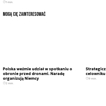
1 min.
Mogą Cię zainteresować
Polska weźmie udział w spotkaniu o
Strategic
obronie przed dronami. Naradę
celowniku 
organizują Niemcy
9 min.
2 min.