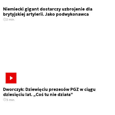
Niemiecki gigant dostarczy uzbrojenie dla
brytyjskiej artylerii. Jako podwykonawca
2 min.
Dworczyk: Dziewięciu prezesów PGZ w ciągu
dziesięciu lat. „Coś tu nie działa”
3 min.