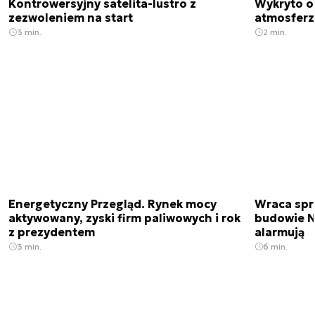
Kontrowersyjny satelita-lustro z
Wykryto o
zezwoleniem na start
atmosfer
3 min.
2 min.
Energetyczny Przegląd. Rynek mocy
Wraca spr
aktywowany, zyski firm paliwowych i rok
budowie N
z prezydentem
alarmują
3 min.
6 min.