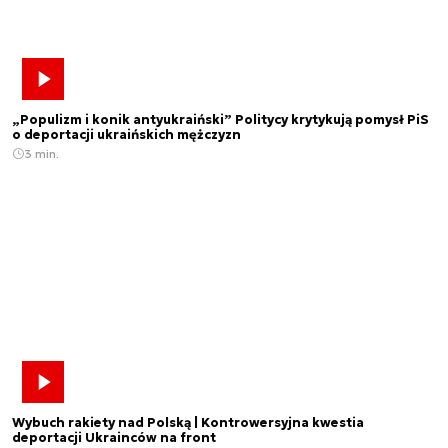
„Populizm i konik antyukraiński” Politycy krytykują pomysł PiS
o deportacji ukraińskich mężczyzn
3 min.
Wybuch rakiety nad Polską | Kontrowersyjna kwestia
deportacji Ukrainców na front