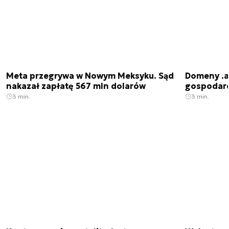
Meta przegrywa w Nowym Meksyku. Sąd
Domeny .ai
nakazał zapłatę 567 mln dolarów
gospodarek
3 min.
3 min.