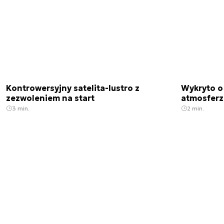
Kontrowersyjny satelita-lustro z
Wykryto o
zezwoleniem na start
atmosfer
3 min.
2 min.