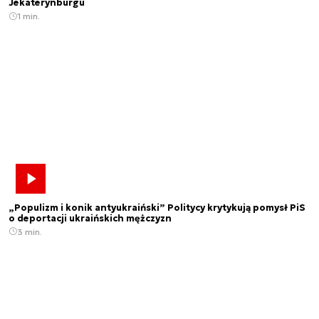
Jekaterynburgu
1 min.
„Populizm i konik antyukraiński” Politycy krytykują pomysł PiS
o deportacji ukraińskich mężczyzn
3 min.