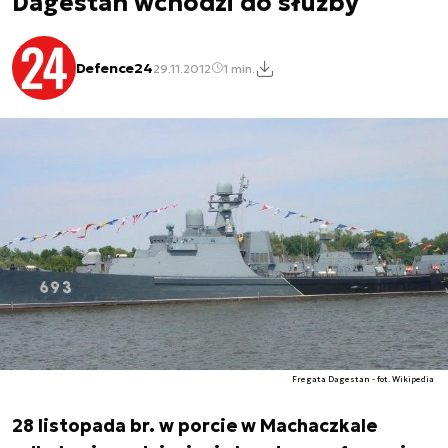
Dagestan wchodzi do służby
Defence24
29.11.2012
1 min.
Fregata Dagestan - fot. Wikipedia
28 listopada br. w porcie w Machaczkale