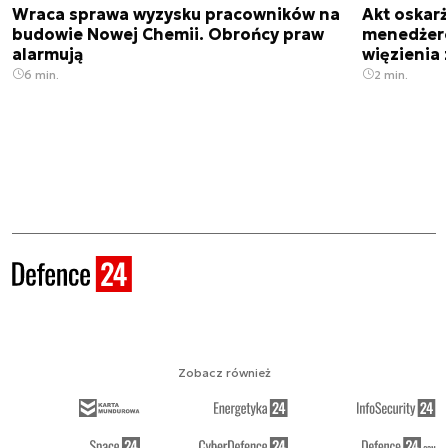
Wraca sprawa wyzysku pracowników na
Akt oskar
budowie Nowej Chemii. Obrońcy praw
menedżero
alarmują
więzienia z
6 min.
2 min.
Zobacz również