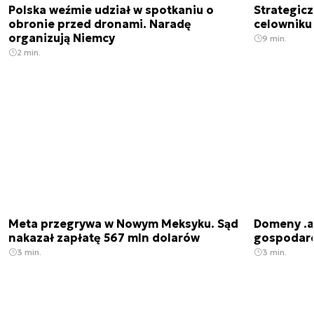
Polska weźmie udział w spotkaniu o
Strategic
obronie przed dronami. Naradę
celowniku 
organizują Niemcy
9 min.
2 min.
Meta przegrywa w Nowym Meksyku. Sąd
Domeny .ai
nakazał zapłatę 567 mln dolarów
gospodarek
3 min.
3 min.