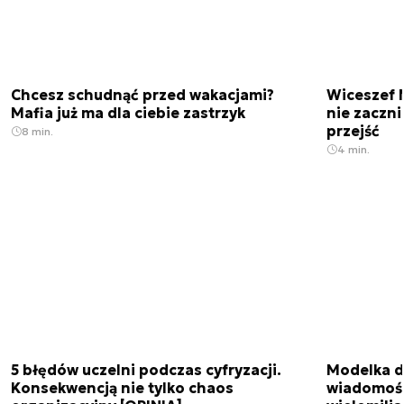
Chcesz schudnąć przed wakacjami?
Wiceszef 
Mafia już ma dla ciebie zastrzyk
nie zaczn
przejść
8 min.
4 min.
5 błędów uczelni podczas cyfryzacji.
Modelka da
Konsekwencją nie tylko chaos
wiadomośc