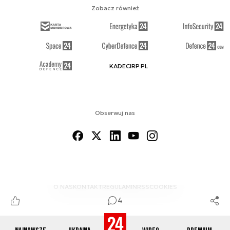
Zobacz również
KADECIRP.PL
Obserwuj nas
O NAS
KONTAKT
REGULAMIN
RSS
COOKIES
4