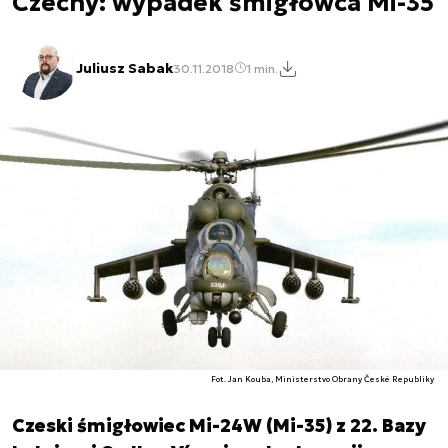
Czechy: wypadek śmigłowca Mi-35
Juliusz Sabak
30.11.2018
1 min.
Fot. Jan Kouba, Ministerstvo Obrany České Republiky
Czeski śmigłowiec Mi-24W (Mi-35) z 22. Bazy