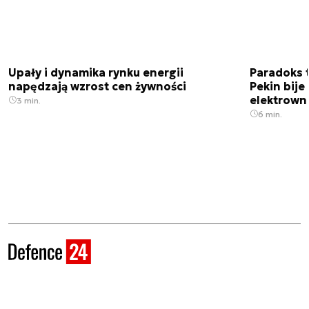
Upały i dynamika rynku energii
Paradoks 
napędzają wzrost cen żywności
Pekin bije
elektrown
3 min.
6 min.