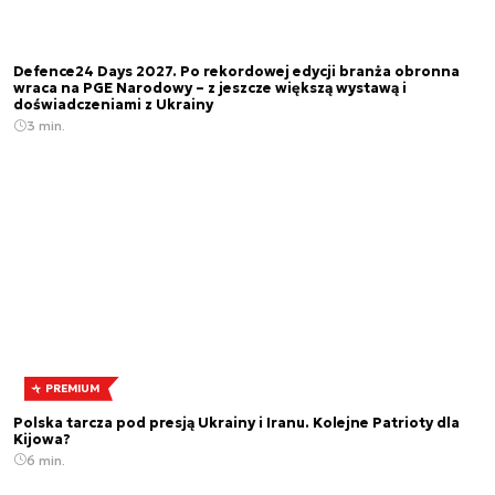
Defence24 Days 2027. Po rekordowej edycji branża obronna
wraca na PGE Narodowy – z jeszcze większą wystawą i
doświadczeniami z Ukrainy
3 min.
PREMIUM
Polska tarcza pod presją Ukrainy i Iranu. Kolejne Patrioty dla
Kijowa?
6 min.