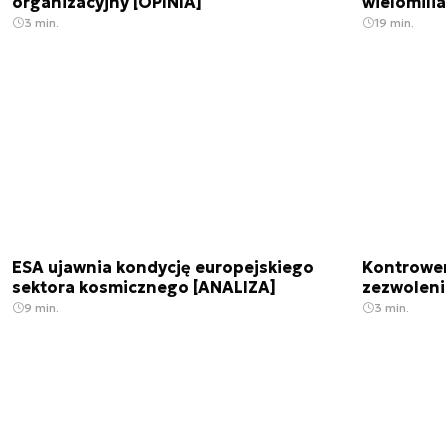
organizacyjny [OPINIA]
wielomili
3 min.
19 min.
ESA ujawnia kondycję europejskiego
Kontrowers
sektora kosmicznego [ANALIZA]
zezwoleni
9 min.
3 min.