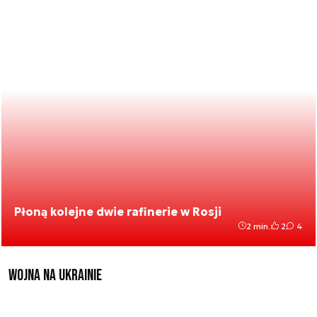
Płoną kolejne dwie rafinerie w Rosji
2 min.
2
4
Wojna na Ukrainie