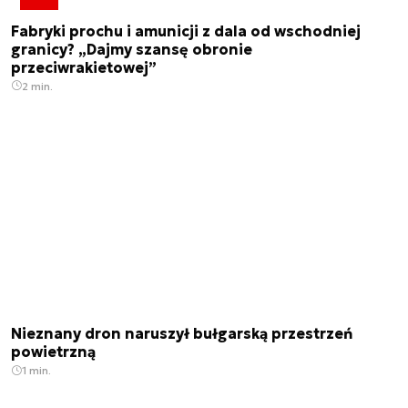
Fabryki prochu i amunicji z dala od wschodniej
granicy? „Dajmy szansę obronie
przeciwrakietowej”
2 min.
Nieznany dron naruszył bułgarską przestrzeń
powietrzną
1 min.