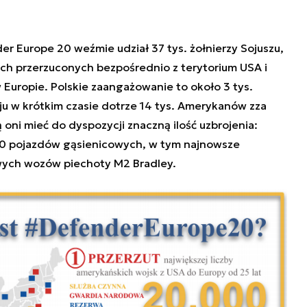
r Europe 20 weźmie udział 37 tys. żołnierzy Sojuszu,
ich przerzuconych bezpośrednio z terytorium USA i
 w Europie. Polskie zaangażowanie to około 3 tys.
ju w krótkim czasie dotrze 14 tys. Amerykanów zza
ą oni mieć do dyspozycji znaczną ilość uzbrojenia:
00 pojazdów gąsienicowych, w tym najnowsze
wych wozów piechoty M2 Bradley.