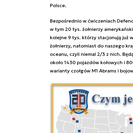
Polsce.
Bezpośrednio w ćwiczeniach Defende
w tym 20 tys. żołnierzy amerykańsk
kolejne 9 tys. którzy stacjonują już
żołnierzy, natomiast do naszego kra
oceanu, czyli niemal 2/3 z nich. Będ
około 1430 pojazdów kołowych i 8
warianty czołgów M1 Abrams i bojo