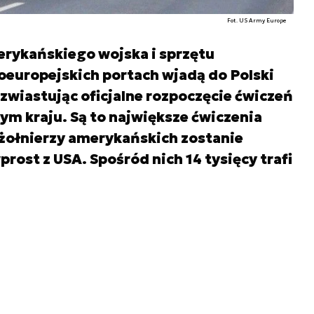
Fot. US Army Europe
rykańskiego wojska i sprzętu
uropejskich portach wjadą do Polski
zwiastując oficjalne rozpoczęcie ćwiczeń
m kraju. Są to największe ćwiczenia
. żołnierzy amerykańskich zostanie
rost z USA. Spośród nich 14 tysięcy trafi