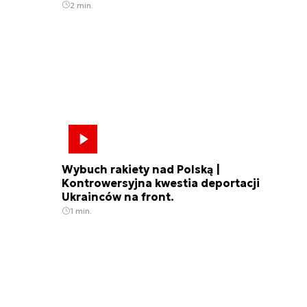
2 min.
Wybuch rakiety nad Polską |
Kontrowersyjna kwestia deportacji
Ukrainców na front.
1 min.