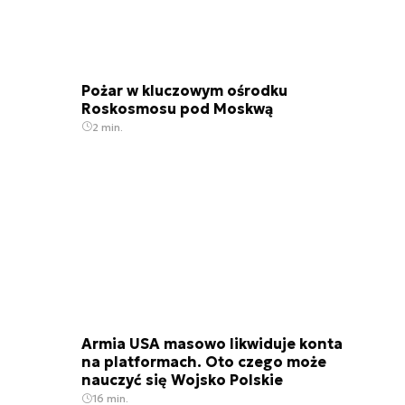
Pożar w kluczowym ośrodku
Roskosmosu pod Moskwą
2 min.
Armia USA masowo likwiduje konta
na platformach. Oto czego może
nauczyć się Wojsko Polskie
16 min.