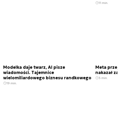
11 min.
Modelka daje twarz, AI pisze
Meta prze
wiadomości. Tajemnice
nakazał z
wielomiliardowego biznesu randkowego
3 min.
19 min.