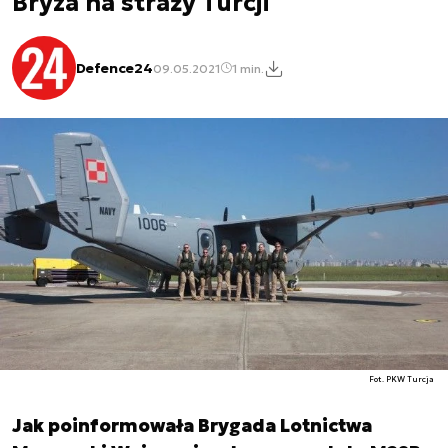
Bryza na straży Turcji
Defence24
09.05.2021
1 min.
Fot. PKW Turcja
Jak poinformowała Brygada Lotnictwa