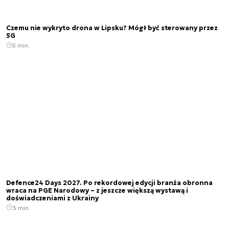
Czemu nie wykryto drona w Lipsku? Mógł być sterowany przez
5G
5 min.
Defence24 Days 2027. Po rekordowej edycji branża obronna
wraca na PGE Narodowy – z jeszcze większą wystawą i
doświadczeniami z Ukrainy
3 min.