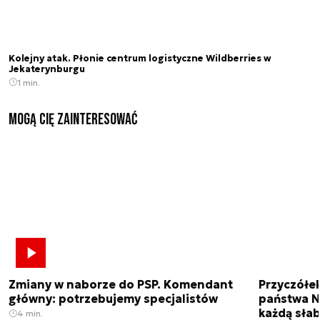
Kolejny atak. Płonie centrum logistyczne Wildberries w
Jekaterynburgu
1 min.
Mogą Cię zainteresować
Zmiany w naborze do PSP. Komendant
Przyczółe
główny: potrzebujemy specjalistów
państwa N
każdą sła
4 min.