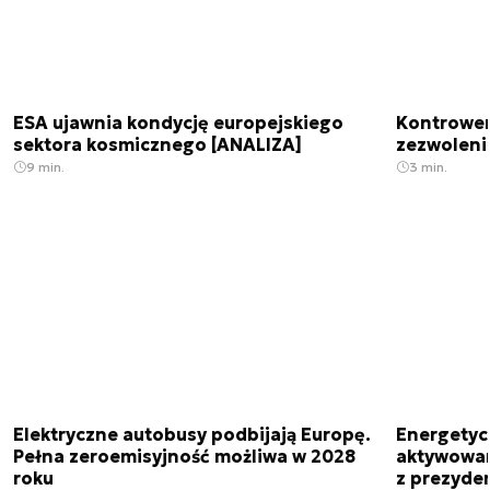
ESA ujawnia kondycję europejskiego
Kontrowers
sektora kosmicznego [ANALIZA]
zezwoleni
9 min.
3 min.
Elektryczne autobusy podbijają Europę.
Energetyc
Pełna zeroemisyjność możliwa w 2028
aktywowany
roku
z prezyde