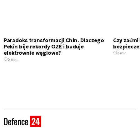
Paradoks transformacji Chin. Dlaczego
Czy zaćmi
Pekin bije rekordy OZE i buduje
bezpiecze
elektrownie węglowe?
2 min.
6 min.