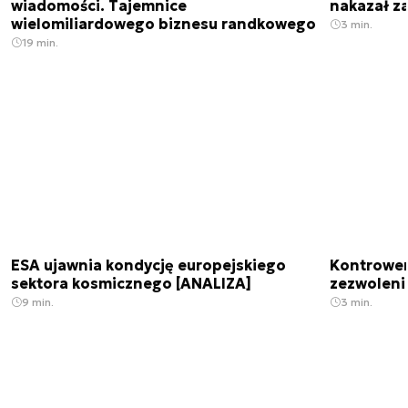
wiadomości. Tajemnice
nakazał z
wielomiliardowego biznesu randkowego
3 min.
19 min.
ESA ujawnia kondycję europejskiego
Kontrowers
sektora kosmicznego [ANALIZA]
zezwoleni
9 min.
3 min.