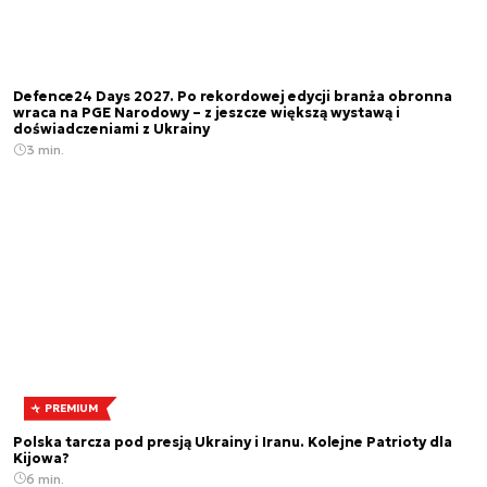
Defence24 Days 2027. Po rekordowej edycji branża obronna
wraca na PGE Narodowy – z jeszcze większą wystawą i
doświadczeniami z Ukrainy
3 min.
PREMIUM
Polska tarcza pod presją Ukrainy i Iranu. Kolejne Patrioty dla
Kijowa?
6 min.