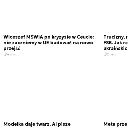
Wiceszef MSWiA po kryzysie w Ceucie:
Trucizny, 
nie zaczniemy w UE budować na nowo
FSB. Jak r
przejść
ukraiński
4 min.
2 min.
Modelka daje twarz, AI pisze
Meta prze