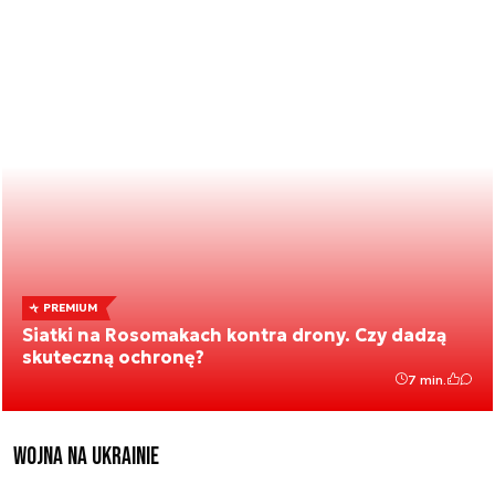
PREMIUM
Siatki na Rosomakach kontra drony. Czy dadzą
skuteczną ochronę?
7 min.
Wojna na Ukrainie