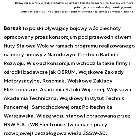
Bojowy wóz piechoty Borsuk z 15. Giżyckiej Brygady Zmechanizowanej im. Zawiszy Czarnego
pokonuje przeszkodę wodną metodą pływania.
Autor. st. szer. Paulina Gibner, szer. Hanna Witkowska / 15. Brygada Zmechanizowana
Borsuk
to polski pływający bojowy wóz piechoty
opracowany przez konsorcjum pod przewodnictwem
Huty Stalowa Wola w ramach programu realizowanego
na mocy umowy z Narodowym Centrum Badań i
Rozwoju. W skład konsorcjum wchodziła takie firmy i
ośrodki badawcze jak OBRUM, Wojskowe Zakłady
Motoryzacyjne, Rosomak, Wojskowe Zakłady
Elektroniczne, Akademia Sztuki Wojennej, Wojskowa
Akademia Techniczna, Wojskowy Instytut Techniki
Pancernej i Samochodowej oraz Politechnika
Warszawska. Wieżę wozu stanowi opracowana przez
HSW S.A. i WB Electronics (w ramach pracy
rozwojowej) bezzałogowa wieża ZSSW-30.