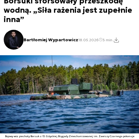
Borsuki sforsowały przeszkodę
wodną. „Siła rażenia jest zupełnie
inna”
Bartłomiej Wypartowicz
18.05.2026
3 min.
Bojowy wóz piechoty Borsuk z 15. Giżyckiej Brygady Zmechanizowanej im. Zawiszy Czarnego pokonuje