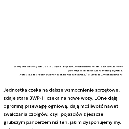
Bojowy wóz piechoty Borsuk z 15. Giżyckiej Brygady Zmechanizowanej im. Zawiszy Czarnego
pokonuje przeszkodę wodną metodą pływania.
Autor. st. szer. Paulina Gibner, szer. Hanna Witkowska / 15. Brygada Zmechanizowana
Jednostka czeka na dalsze wzmocnienie sprzętowe,
zdaje stare BWP-1 i czeka na nowe wozy. „
One dają
ogromną przewagę ogniową, dają możliwość nawet
zwalczania czołgów, czyli pojazdów z jeszcze
grubszym pancerzem niż ten, jakim dysponujemy my.