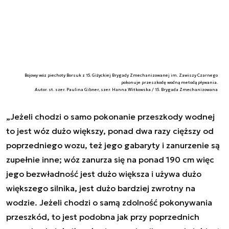
Bojowy wóz piechoty Borsuk z 15. Giżyckiej Brygady Zmechanizowanej im. Zawiszy Czarnego
pokonuje przeszkodę wodną metodą pływania.
Autor. st. szer. Paulina Gibner, szer. Hanna Witkowska / 15. Brygada Zmechanizowana
„
Jeżeli chodzi o samo pokonanie przeszkody wodnej
to jest wóz dużo większy, ponad dwa razy cięższy od
poprzedniego wozu, też jego gabaryty i zanurzenie są
zupełnie inne; wóz zanurza się na ponad 190 cm więc
jego bezwładność jest dużo większa i używa dużo
większego silnika, jest dużo bardziej zwrotny na
wodzie. Jeżeli chodzi o samą zdolność pokonywania
przeszkód, to jest podobna jak przy poprzednich