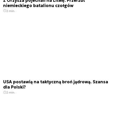
Z Orzysza pojechali na Litwę. Przerzut
niemieckiego batalionu czołgów
2 min.
USA postawią na taktyczną broń jądrową. Szansa
dla Polski?
2 min.