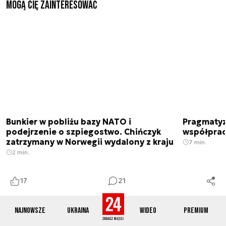
Mogą Cię zainteresować
Bunkier w pobliżu bazy NATO i
Pragmatyz
podejrzenie o szpiegostwo. Chińczyk
współpracu
zatrzymany w Norwegii wydalony z kraju
7 min.
2 min.
17
21
Najnowsze
Ukraina
Wideo
Premium