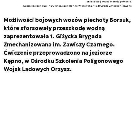
przeszkodę wodną metodą pływania.
Autor. st. szer. Paulina Gibner, szer. Hanna Witkowska / 15. Brygada Zmechanizowana
Możliwości bojowych wozów piechoty Borsuk,
które sforsowały przeszkodę wodną
zaprezentowała 1. Giżycka Brygada
Zmechanizowana im. Zawiszy Czarnego.
Ćwiczenie przeprowadzono na jeziorze
Kępno, w Ośrodku Szkolenia Poligonowego
Wojsk Lądowych Orzysz.