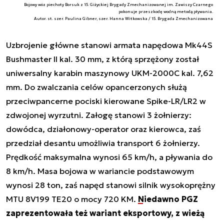
Bojowy wóz piechoty Borsuk z 15. Giżyckiej Brygady Zmechanizowanej im. Zawiszy Czarnego
pokonuje przeszkodę wodną metodą pływania.
Autor. st. szer. Paulina Gibner, szer. Hanna Witkowska / 15. Brygada Zmechanizowana
Uzbrojenie główne stanowi armata napędowa Mk44S
Bushmaster II kal. 30 mm, z którą sprzężony został
uniwersalny karabin maszynowy UKM-2000C kal. 7,62
mm. Do zwalczania celów opancerzonych służą
przeciwpancerne pociski kierowane Spike-LR/LR2 w
zdwojonej wyrzutni. Załogę stanowi 3 żołnierzy:
dowódca, działonowy-operator oraz kierowca, zaś
przedział desantu umożliwia transport 6 żołnierzy.
Prędkość maksymalna wynosi 65 km/h, a pływania do
8 km/h. Masa bojowa w wariancie podstawowym
wynosi 28 ton, zaś napęd stanowi silnik wysokoprężny
MTU 8V199 TE20 o mocy 720 KM.
Niedawno PGZ
zaprezentowała też wariant eksportowy, z wieżą