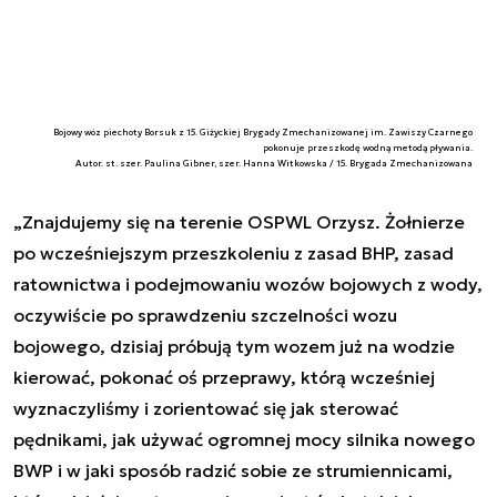
Bojowy wóz piechoty Borsuk z 15. Giżyckiej Brygady Zmechanizowanej im. Zawiszy Czarnego
pokonuje przeszkodę wodną metodą pływania.
Autor. st. szer. Paulina Gibner, szer. Hanna Witkowska / 15. Brygada Zmechanizowana
„
Znajdujemy się na terenie OSPWL Orzysz. Żołnierze
po wcześniejszym przeszkoleniu z zasad BHP, zasad
ratownictwa i podejmowaniu wozów bojowych z wody,
oczywiście po sprawdzeniu szczelności wozu
bojowego, dzisiaj próbują tym wozem już na wodzie
kierować, pokonać oś przeprawy, którą wcześniej
wyznaczyliśmy i zorientować się jak sterować
pędnikami, jak używać ogromnej mocy silnika nowego
BWP i w jaki sposób radzić sobie ze strumiennicami,