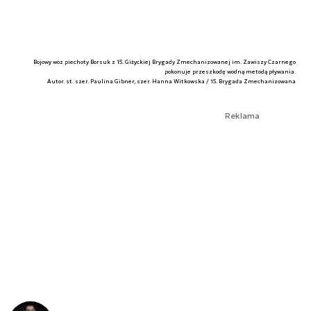
Bojowy wóz piechoty Borsuk z 15. Giżyckiej Brygady Zmechanizowanej im. Zawiszy Czarnego
pokonuje przeszkodę wodną metodą pływania.
Autor. st. szer. Paulina Gibner, szer. Hanna Witkowska / 15. Brygada Zmechanizowana
Reklama