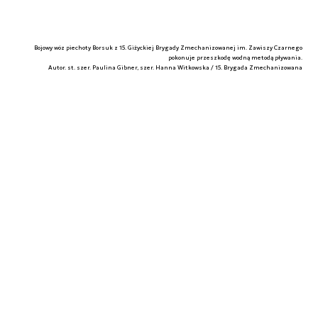
Bojowy wóz piechoty Borsuk z 15. Giżyckiej Brygady Zmechanizowanej im. Zawiszy Czarnego
pokonuje przeszkodę wodną metodą pływania.
Autor. st. szer. Paulina Gibner, szer. Hanna Witkowska / 15. Brygada Zmechanizowana