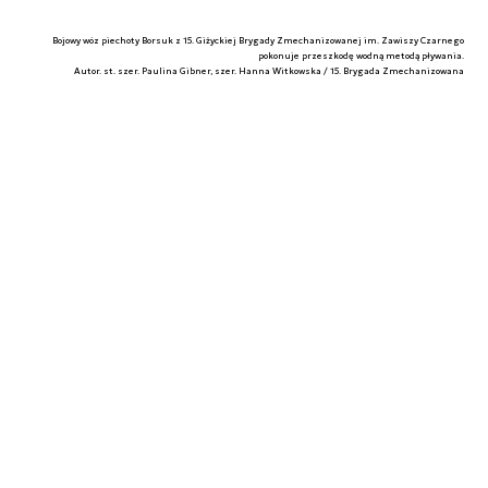
Bojowy wóz piechoty Borsuk z 15. Giżyckiej Brygady Zmechanizowanej im. Zawiszy Czarnego
pokonuje przeszkodę wodną metodą pływania.
Autor. st. szer. Paulina Gibner, szer. Hanna Witkowska / 15. Brygada Zmechanizowana