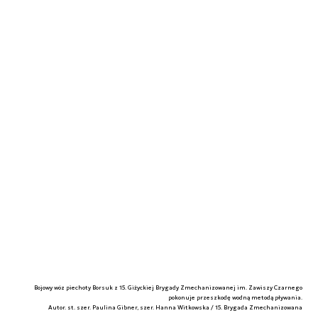
Bojowy wóz piechoty Borsuk z 15. Giżyckiej Brygady Zmechanizowanej im. Zawiszy Czarnego
pokonuje przeszkodę wodną metodą pływania.
Autor. st. szer. Paulina Gibner, szer. Hanna Witkowska / 15. Brygada Zmechanizowana