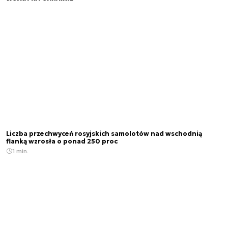
Liczba przechwyceń rosyjskich samolotów nad wschodnią
flanką wzrosła o ponad 250 proc
1 min.