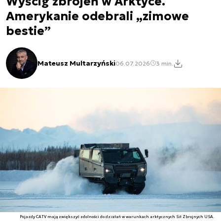
Wyścig zbrojeń w Arktyce.
Amerykanie odebrali „zimowe
bestie”
Mateusz Multarzyński
06.07.2026
3 min.
Pojazdy CATV mają zwiększyć zdolności do działań w warunkach arktycznych Sił Zbrojnych USA.