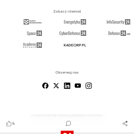
Zobacz również
KADECIRP.PL
Obserwuj nas
O NAS
KONTAKT
REGULAMIN
RSS
COOKIES
4