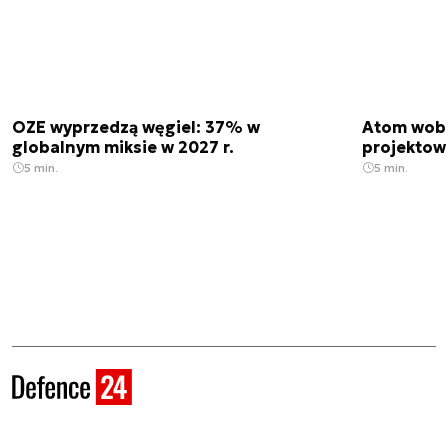
OZE wyprzedzą węgiel: 37% w
Atom wobe
globalnym miksie w 2027 r.
projektow
5 min.
5 min.