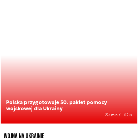
Polska przygotowuje 50. pakiet pomocy
wojskowej dla Ukrainy
2 min.
1
8
Wojna na Ukrainie