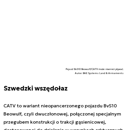
Pojazd BvS10 Beowulf/CATV może również pływać.
Autor. BAE Systems Land & Armaments
Szwedzki wszędołaz
CATV to wariant nieopancerzonego pojazdu BvS10
Beowulf, czyli dwuczłonowej, połączonej specjalnym
przegubem konstrukcji o trakcji gąsienicowej,
dostosowanej do działania w warunkach arktycznych.