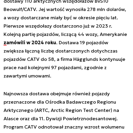
dostawy 110 arktycznych wszędołazów BvS10
Beowulf/CATV. Jej wartość wynosiła 278 mln dolarów,
a wozy dostarczane miały być w okresie pięciu lat.
Pierwsze wszędołazy dostarczono już w 2023 r.
Kolejną partię pojazdów, liczącą 44 wozy, Amerykanie
zamówili w 2024 roku
. Dostawa 19 pojazdów
zwiększa łączną liczbę dostarczonych dotychczas
pojazdów CATV do 58, a firma Hägglunds kontynuuje
prace nad kolejnymi 97 pojazdami, zgodnie z
zawartymi umowami.
Najnowsza dostawa obejmuje również pojazdy
przeznaczone dla Ośrodka Badawczego Regionu
Arktycznego (ARTC, Arctic Region Test Center) na
Alasce oraz dla 11. Dywizji Powietrznodesantowej.
Program CATV odnotował znaczny wzrost wolumenu