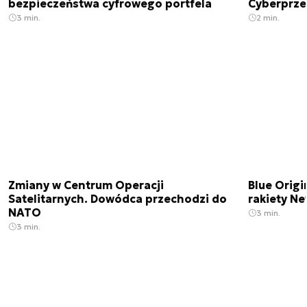
bezpieczeństwa cyfrowego portfela
Cyberprze
3 min.
2 min.
Zmiany w Centrum Operacji
Blue Origi
Satelitarnych. Dowódca przechodzi do
rakiety N
NATO
3 min.
3 min.