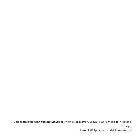
Dzięki zmianie konfiguracji tylnych członów, pojazdy BvS10 Beowulf/CATV mogą pełnić różne
funkcje.
Autor. BAE Systems Land & Armaments