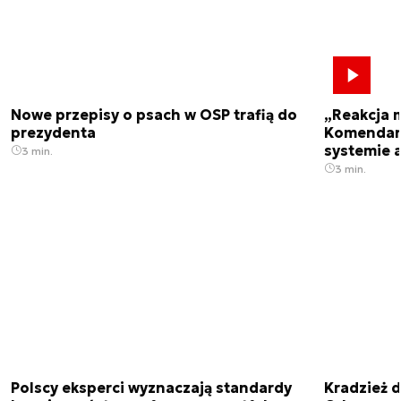
Nowe przepisy o psach w OSP trafią do
„Reakcja 
prezydenta
Komendant
systemie 
3 min.
3 min.
Polscy eksperci wyznaczają standardy
Kradzież 