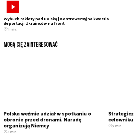
Wybuch rakiety nad Polską | Kontrowersyjna kwestia
deportacji Ukrainców na front
1 min.
Mogą Cię zainteresować
Polska weźmie udział w spotkaniu o
Strategic
obronie przed dronami. Naradę
celowniku 
organizują Niemcy
9 min.
2 min.