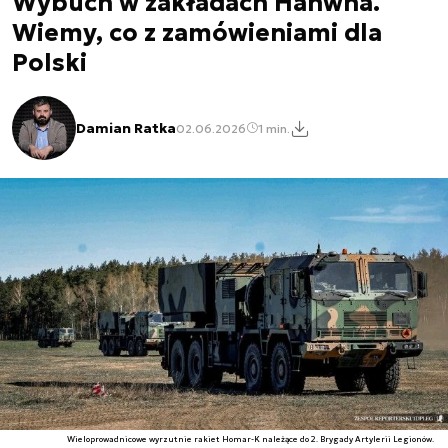
Wybuch w zakładach Hanwha.
Wiemy, co z zamówieniami dla
Polski
Damian Ratka
02.06.2026
1 min.
Wieloprowadnicowe wyrzutnie rakiet Homar-K należące do 2. Brygady Artylerii Legionów.