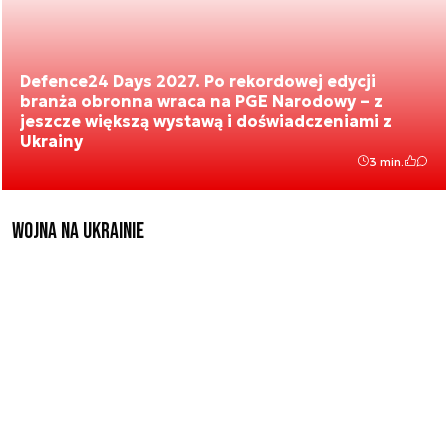
Defence24 Days 2027. Po rekordowej edycji
branża obronna wraca na PGE Narodowy – z
jeszcze większą wystawą i doświadczeniami z
Ukrainy
3 min.
Wojna na Ukrainie