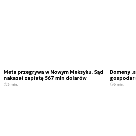
Meta przegrywa w Nowym Meksyku. Sąd
Domeny .ai
nakazał zapłatę 567 mln dolarów
gospodarek
3 min.
3 min.