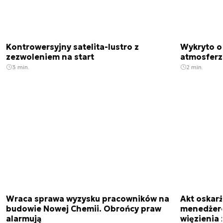
Kontrowersyjny satelita-lustro z
Wykryto o
zezwoleniem na start
atmosfer
3 min.
2 min.
Wraca sprawa wyzysku pracowników na
Akt oskar
budowie Nowej Chemii. Obrońcy praw
menedżero
alarmują
więzienia z