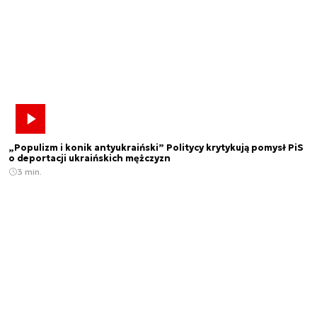
„Populizm i konik antyukraiński” Politycy krytykują pomysł PiS
o deportacji ukraińskich mężczyzn
3 min.