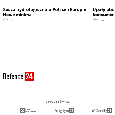
Susza hydrologiczna w Polsce i Europie.
Upały obci
Nowe minima
konsumenc
2 min.
2 min.
Zobacz również