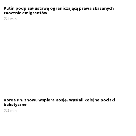
Putin podpisał ustawę ograniczającą prawa skazanych
zaocznie emigrantów
2 min.
Korea Pn. znowu wspiera Rosję. Wysłali kolejne pociski
balistyczne
2 min.