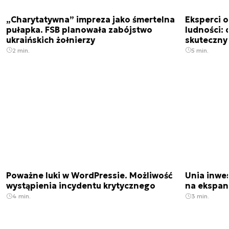
„Charytatywna” impreza jako śmertelna
Eksperci 
pułapka. FSB planowała zabójstwo
ludności: d
ukraińskich żołnierzy
skuteczny
2 min.
5 min.
Poważne luki w WordPressie. Możliwość
Unia inwes
wystąpienia incydentu krytycznego
na ekspan
4 min.
3 min.