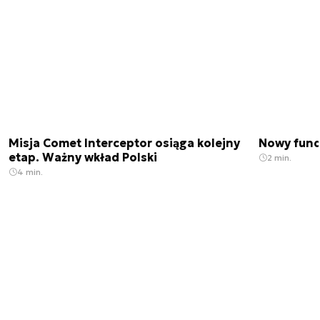
Misja Comet Interceptor osiąga kolejny
Nowy fund
etap. Ważny wkład Polski
2 min.
4 min.