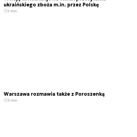
ukraińskiego zboża m.in. przez Polskę
2 min.
Warszawa rozmawia także z Poroszenką
3 min.