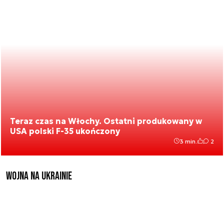
Teraz czas na Włochy. Ostatni produkowany w
USA polski F-35 ukończony
3 min.
2
Wojna na Ukrainie