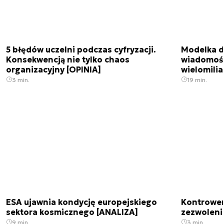
5 błędów uczelni podczas cyfryzacji.
Modelka da
Konsekwencją nie tylko chaos
wiadomośc
organizacyjny [OPINIA]
wielomili
3 min.
19 min.
ESA ujawnia kondycję europejskiego
Kontrowers
sektora kosmicznego [ANALIZA]
zezwoleni
9 min.
3 min.