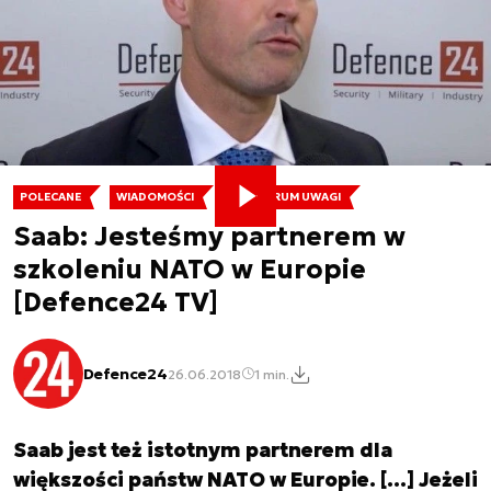
POLECANE
WIADOMOŚCI
W CENTRUM UWAGI
Saab: Jesteśmy partnerem w
szkoleniu NATO w Europie
[Defence24 TV]
Defence24
26.06.2018
1 min.
Saab jest też istotnym partnerem dla
większości państw NATO w Europie. […] Jeżeli