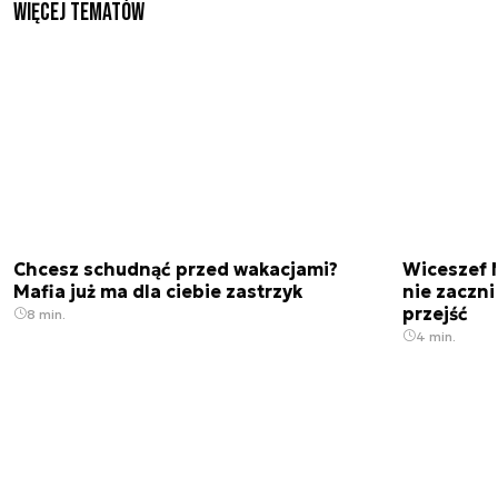
Więcej tematów
Chcesz schudnąć przed wakacjami?
Wiceszef 
Mafia już ma dla ciebie zastrzyk
nie zaczn
przejść
8 min.
4 min.