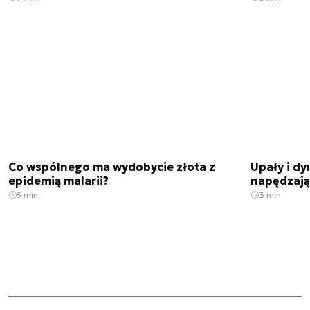
Co wspólnego ma wydobycie złota z
Upały i dy
epidemią malarii?
napędzają
5 min.
3 min.