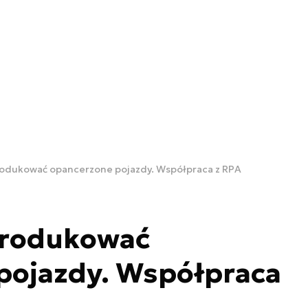
rodukować opancerzone pojazdy. Współpraca z RPA
produkować
pojazdy. Współpraca