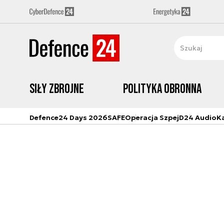
Siły zbrojne
Polityka obronna
Defence24 Days 2026
SAFE
Operacja Szpej
D24 Audio
K