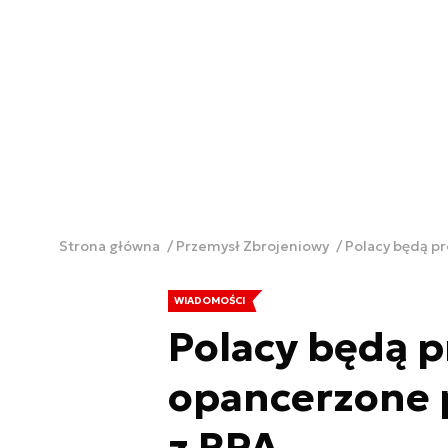
Strona główna
Przemysł Zbrojeniowy
Polacy będą p
WIADOMOŚCI
Polacy będą 
opancerzone 
z RPA