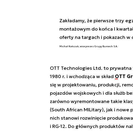
Zakładamy, że pierwsze trzy e
montażowym do końca I kwartał
oferty na targach i pokazach w
Michał Kończak, wiceprezes Grupy Bumech S.A.
OTT Technologies Ltd. to prywatna f
1980 r. i wchodząca w skład
OTT Gr
się w projektowaniu, produkcji, rem
pojazdów wojskowych i dla służb b
zarówno wyremontowane takie klasyki
(South African MILitary), jak i now
nich stanowi rozwinięcie produkowa
i RG-12. Do głównych produktów nal