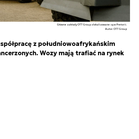
Główne zakłady OTT Group zlokalizowane są w Pretorii.
Autor. OTT Group
współpracę z południowoafrykańskim
cerzonych. Wozy mają trafiać na rynek