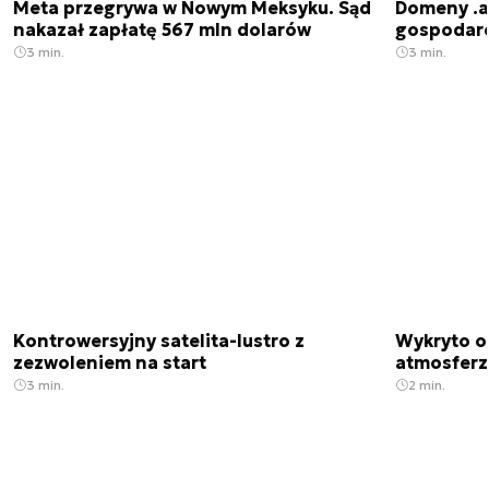
Meta przegrywa w Nowym Meksyku. Sąd
Domeny .ai
nakazał zapłatę 567 mln dolarów
gospodarek
3 min.
3 min.
Kontrowersyjny satelita-lustro z
Wykryto o
zezwoleniem na start
atmosfer
3 min.
2 min.