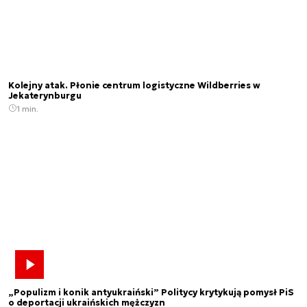
Kolejny atak. Płonie centrum logistyczne Wildberries w
Jekaterynburgu
1 min.
„Populizm i konik antyukraiński” Politycy krytykują pomysł PiS
o deportacji ukraińskich mężczyzn