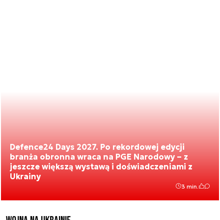
Defence24 Days 2027. Po rekordowej edycji
branża obronna wraca na PGE Narodowy – z
jeszcze większą wystawą i doświadczeniami z
Ukrainy
3 min.