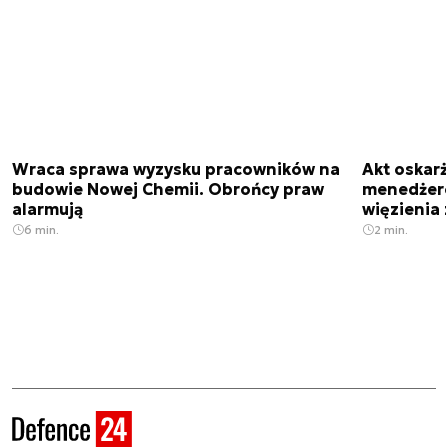
Wraca sprawa wyzysku pracowników na
Akt oskar
budowie Nowej Chemii. Obrońcy praw
menedżero
alarmują
więzienia z
6 min.
2 min.