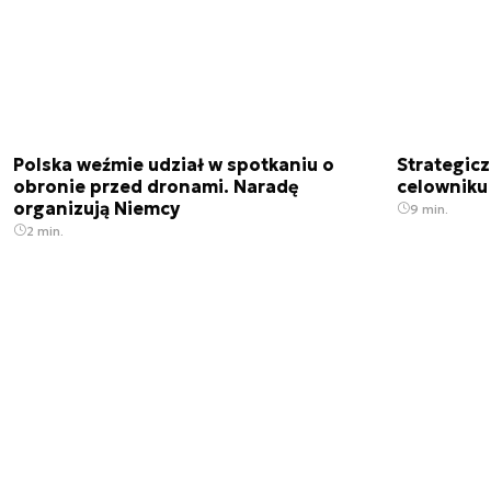
Polska weźmie udział w spotkaniu o
Strategic
obronie przed dronami. Naradę
celowniku 
organizują Niemcy
9 min.
2 min.