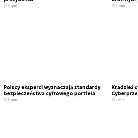
3 min.
3 min.
Polscy eksperci wyznaczają standardy
Kradzież 
bezpieczeństwa cyfrowego portfela
Cyberprze
3 min.
2 min.