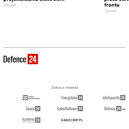
frontu
5 min.
2 min.
Zobacz również
KADECIRP.PL