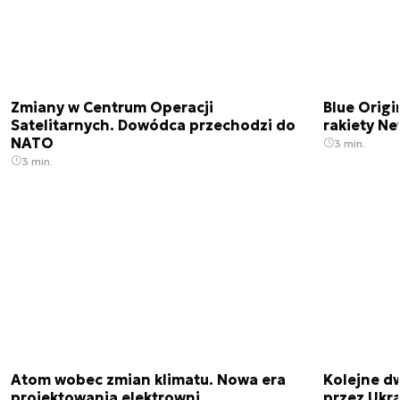
Zmiany w Centrum Operacji
Blue Origi
Satelitarnych. Dowódca przechodzi do
rakiety N
NATO
3 min.
3 min.
Atom wobec zmian klimatu. Nowa era
Kolejne d
projektowania elektrowni
przez Ukra