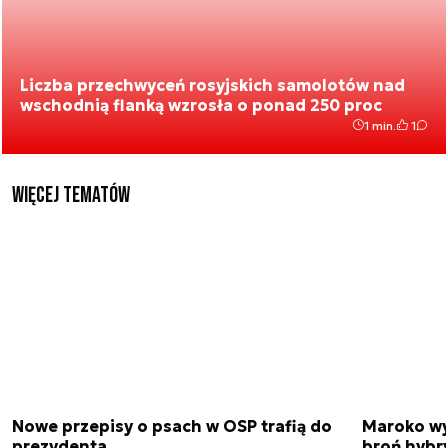
Liczba przechwyceń rosyjskich samolotów nad
wschodnią flanką wzrosła o ponad 250 proc
1 min.
1
Więcej tematów
Nowe przepisy o psach w OSP trafią do
Maroko wy
prezydenta
broń hybr