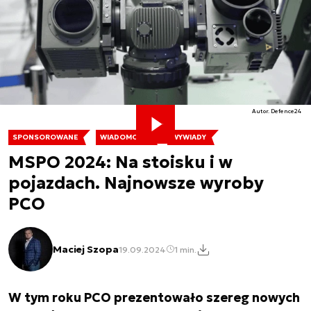
Autor. Defence24
SPONSOROWANE
WIADOMOŚCI
WYWIADY
MSPO 2024: Na stoisku i w
pojazdach. Najnowsze wyroby
PCO
Maciej Szopa
19.09.2024
1 min.
W tym roku PCO prezentowało szereg nowych